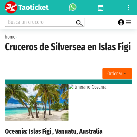
Busca un crucero
home
›
Cruceros de Silversea en Islas Figi
Ordenar
Oceania: Islas Figi , Vanuatu, Australia