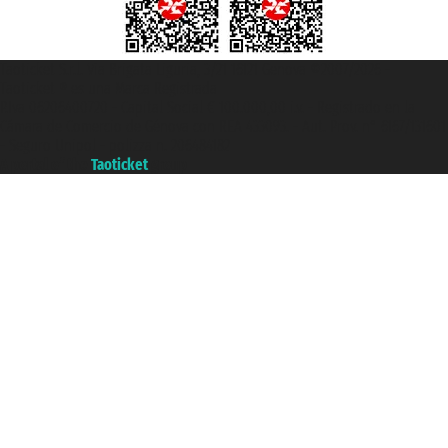
Taoticket S.r.l. Via Brigata Liguria, 3/21 16121 Genova ©2007/2026 -
Taoticket ® es una Marca Registrada
P.Iva 06206400720 - Capital Social € 100.000,00 i.v. - Registrado en la
Cámara de Comercio de Génova con REA 433093. - Aut. Prov. n° 6167/131601
- Seguro Unipol - polizza n. 206484182
A portal of the
Taoticket
group