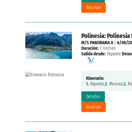
Reservar
Polinesia: Polinesia
M/S PANORAMA II
|
6/08/20
Duración:
7 noches
Salida desde:
Papeete
Dese
Itinerario:
1.
Papeete,
2.
Moorea,
3.
Ra
Detalles
Reservar