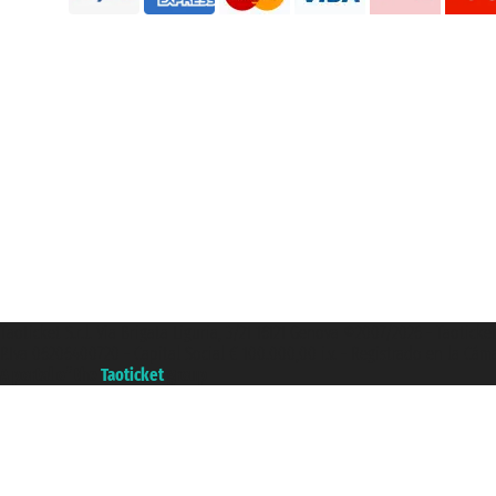
Taoticket S.r.l. Via Brigata Liguria, 3/21 16121 Genova ©2007/2026 - Taotick
P.Iva 06206400720 - Capital Social € 100.000,00 i.v. - Registrado en la Cá
A portal of the
Taoticket
group