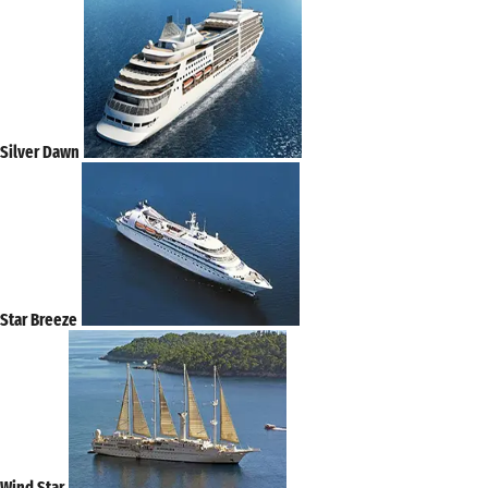
Silver Dawn
Star Breeze
Wind Star