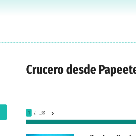
Crucero desde Papeet
1
2
..38