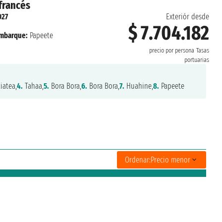
 francés
027
Exteriór desde
$ 7.704.182
mbarque:
Papeete
precio por persona
Tasas
portuarias
iatea,
4.
Tahaa,
5.
Bora Bora,
6.
Bora Bora,
7.
Huahine,
8.
Papeete
Ordenar:
Precio menor