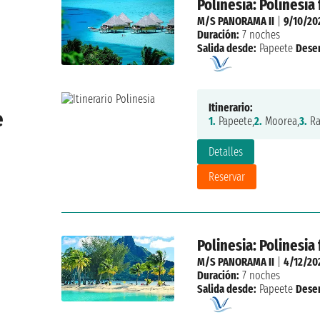
Polinesia: Polinesia
M/S PANORAMA II
|
9/10/20
Duración:
7 noches
Salida desde:
Papeete
Dese
Itinerario:
e
1.
Papeete,
2.
Moorea,
3.
Ra
Detalles
Reservar
Polinesia: Polinesia
M/S PANORAMA II
|
4/12/20
Duración:
7 noches
Salida desde:
Papeete
Dese