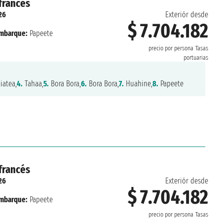
 francés
26
Exteriór desde
$ 7.704.182
mbarque:
Papeete
precio por persona
Tasas
portuarias
iatea,
4.
Tahaa,
5.
Bora Bora,
6.
Bora Bora,
7.
Huahine,
8.
Papeete
 francés
26
Exteriór desde
$ 7.704.182
mbarque:
Papeete
precio por persona
Tasas