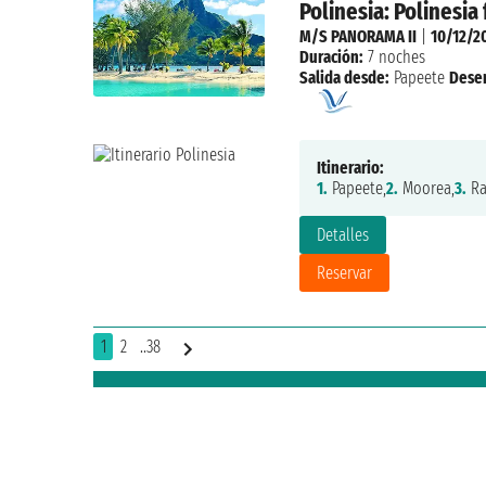
Polinesia: Polinesia
M/S PANORAMA II
|
10/12/2
Duración:
7 noches
Salida desde:
Papeete
Dese
Itinerario:
1.
Papeete,
2.
Moorea,
3.
Ra
Detalles
Reservar
1
2
..38