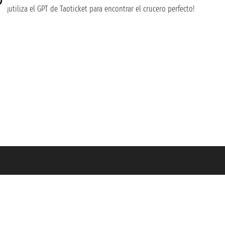
¡utiliza el GPT de Taoticket para encontrar el crucero perfecto!
guro Unipol - polizza n. 206484182