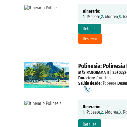
Itinerario:
1.
Papeete,
2.
Moorea,
3.
Ra
Detalles
Reservar
Polinesia: Polinesia
M/S PANORAMA II
|
25/02/2
Duración:
7 noches
Salida desde:
Papeete
Dese
Itinerario:
1.
Papeete,
2.
Moorea,
3.
Ra
Detalles