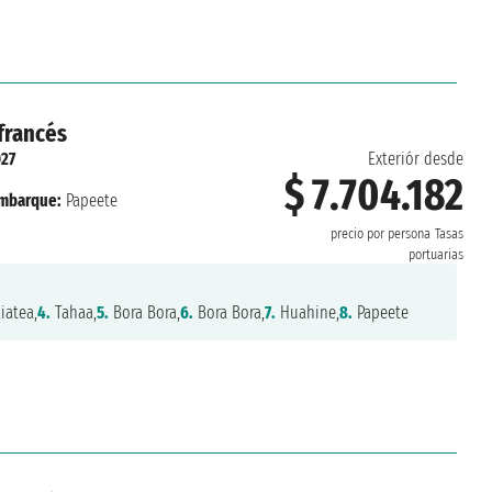
 francés
27
Exteriór desde
$ 7.704.182
mbarque:
Papeete
precio por persona
Tasas
portuarias
iatea,
4.
Tahaa,
5.
Bora Bora,
6.
Bora Bora,
7.
Huahine,
8.
Papeete