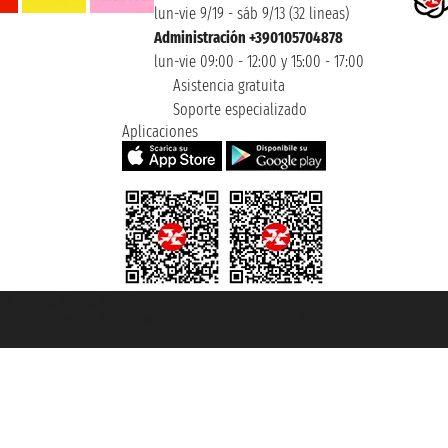
lun-vie 9/19 - sáb 9/13 (32 lineas)
Administración +390105704878
lun-vie 09:00 - 12:00 y 15:00 - 17:00
Asistencia gratuita
Soporte especializado
Aplicaciones
et ® es una Marca Registrada
mara de Comercio de Génova con REA 433093. - Aut. Prov. n° 6167/131601 - Se