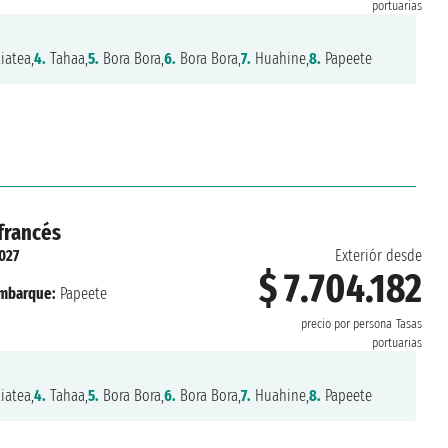
portuarias
iatea,
4.
Tahaa,
5.
Bora Bora,
6.
Bora Bora,
7.
Huahine,
8.
Papeete
 francés
027
Exteriór desde
$ 7.704.182
mbarque:
Papeete
precio por persona
Tasas
portuarias
iatea,
4.
Tahaa,
5.
Bora Bora,
6.
Bora Bora,
7.
Huahine,
8.
Papeete