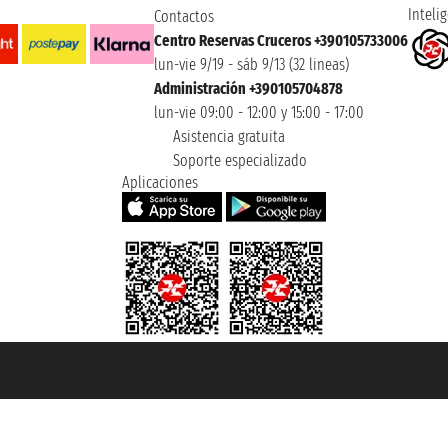
Intelig
Contactos
Centro Reservas Cruceros +390105733006
lun-vie 9/19 - sáb 9/13 (32 lineas)
Administración +390105704878
lun-vie 09:00 - 12:00 y 15:00 - 17:00
Asistencia gratuita
Soporte especializado
Aplicaciones
et ® es una Marca Registrada
mara de Comercio de Génova con REA 433093. - Aut. Prov. n° 6167/131601 - Se