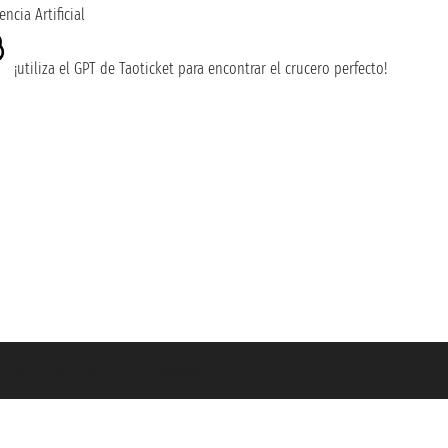
encia Artificial
¡utiliza el GPT de Taoticket para encontrar el crucero perfecto!
guro Unipol - polizza n. 206484182