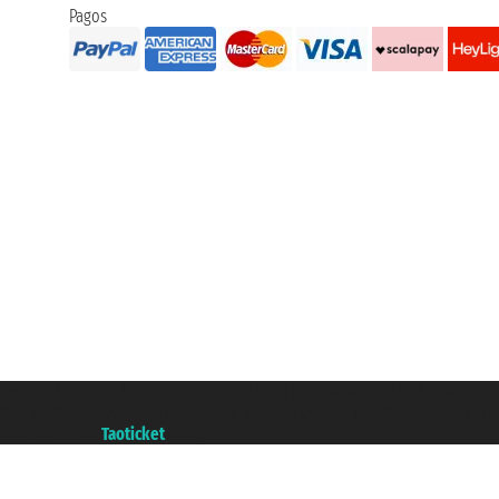
Pagos
Taoticket S.r.l. Via Brigata Liguria, 3/21 16121 Genova ©2007/2026 - Taotick
P.Iva 06206400720 - Capital Social € 100.000,00 i.v. - Registrado en la Cá
A portal of the
Taoticket
group