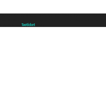
Taoticket S.r.l. Via Brigata Liguria, 3/21 16121 Genova ©2007/2026 - Taotick
P.Iva 06206400720 - Capital Social € 100.000,00 i.v. - Registrado en la Cá
A portal of the
Taoticket
group