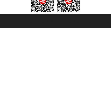
et ® es una Marca Registrada
mara de Comercio de Génova con REA 433093. - Aut. Prov. n° 6167/131601 - Se