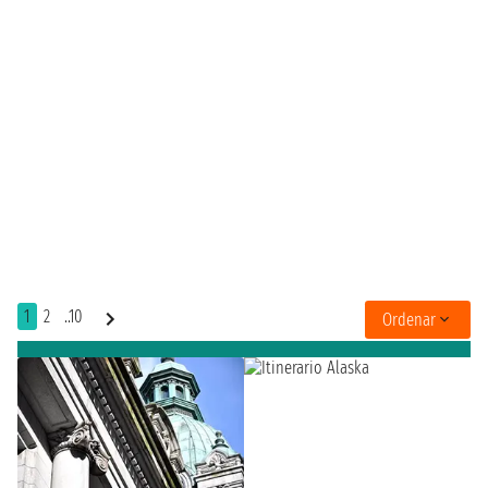
1
2
..10
Ordenar