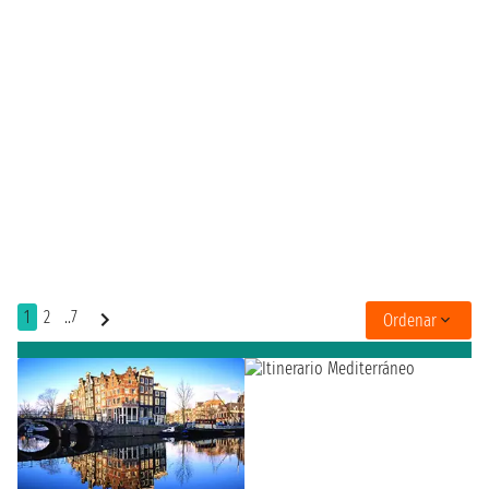
1
2
..7
Ordenar