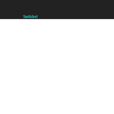
P.Iva 06206400720 - Capital Social € 100.000,00 i.v. - Registrado en la
Cámara de Comercio de Génova con REA 433093. - Aut. Prov. n° 6167/131601
- Seguro Unipol - polizza n. 206484182
A portal of the
Taoticket
group