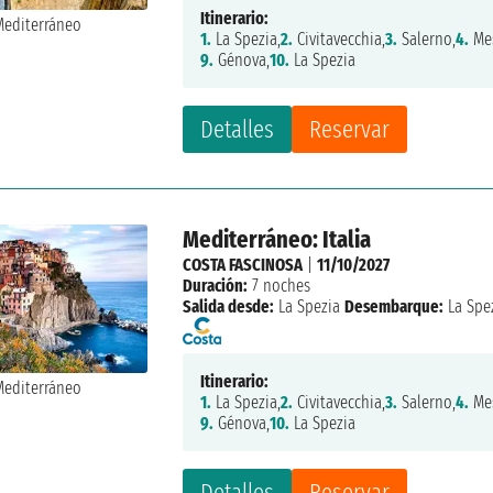
Itinerario:
1.
La Spezia,
2.
Civitavecchia,
3.
Salerno,
4.
Mes
9.
Génova,
10.
La Spezia
Detalles
Reservar
Mediterráneo: Italia
COSTA FASCINOSA
|
11/10/2027
Duración:
7 noches
Salida desde:
La Spezia
Desembarque:
La Spe
Itinerario:
1.
La Spezia,
2.
Civitavecchia,
3.
Salerno,
4.
Mes
9.
Génova,
10.
La Spezia
Detalles
Reservar