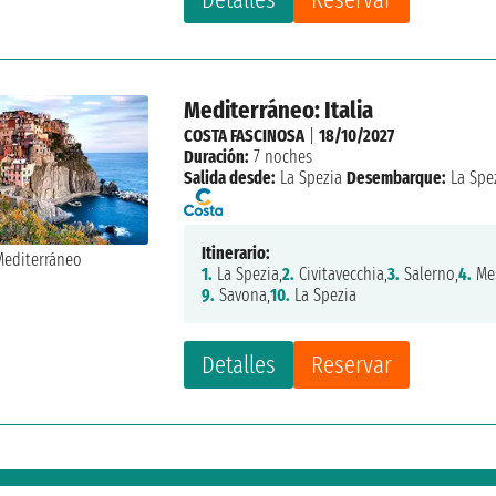
Mediterráneo: Italia
COSTA FASCINOSA
|
18/10/2027
Duración:
7 noches
Salida desde:
La Spezia
Desembarque:
La Spe
Itinerario:
1.
La Spezia,
2.
Civitavecchia,
3.
Salerno,
4.
Mes
9.
Savona,
10.
La Spezia
Detalles
Reservar