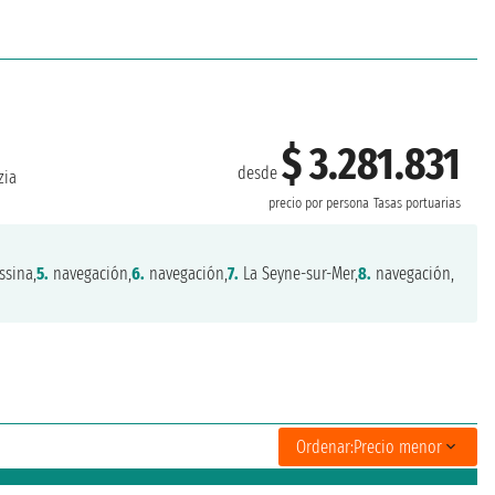
$ 3.281.831
desde
zia
precio por persona
Tasas portuarias
sina,
5.
navegación,
6.
navegación,
7.
La Seyne-sur-Mer,
8.
navegación,
Ordenar:
Precio menor