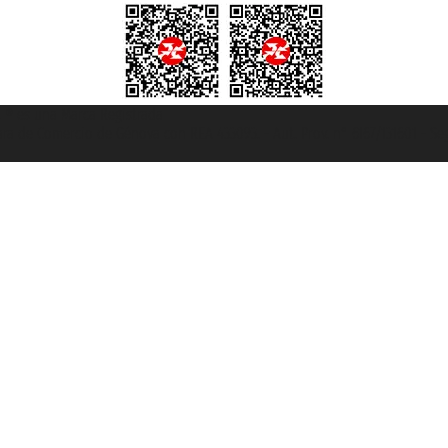
et ® es una Marca Registrada
mara de Comercio de Génova con REA 433093. - Aut. Prov. n° 6167/131601 - Se