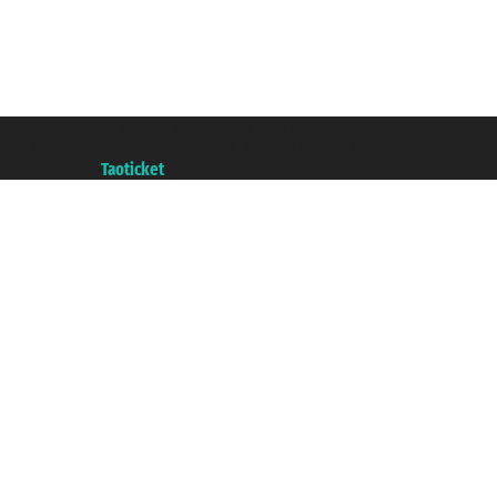
Taoticket S.r.l. Via Brigata Liguria, 3/21 16121 Genova ©2007/2026 - Taotick
P.Iva 06206400720 - Capital Social € 100.000,00 i.v. - Registrado en la Cá
A portal of the
Taoticket
group