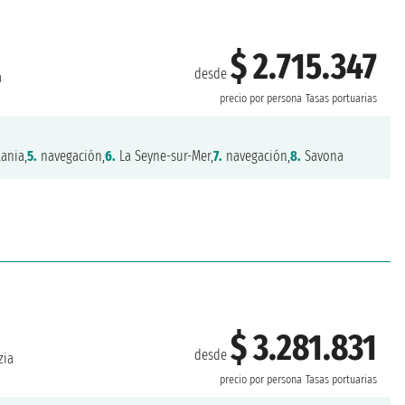
$ 2.715.347
desde
a
precio por persona
Tasas portuarias
ania,
5.
navegación,
6.
La Seyne-sur-Mer,
7.
navegación,
8.
Savona
$ 3.281.831
desde
zia
precio por persona
Tasas portuarias