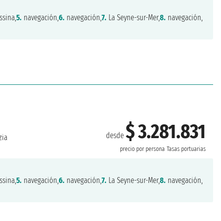
sina,
5.
navegación,
6.
navegación,
7.
La Seyne-sur-Mer,
8.
navegación,
$ 3.281.831
desde
zia
precio por persona
Tasas portuarias
sina,
5.
navegación,
6.
navegación,
7.
La Seyne-sur-Mer,
8.
navegación,