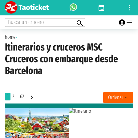
Busca un crucero
home
›
Itinerarios y cruceros MSC
Cruceros con embarque desde
Barcelona
1
2
..62
Ordenar