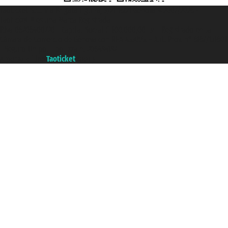
Taoticket S.r.l. Via Brigata Liguria, 3/21 16121 Genova ©2007/2026 -
Taoticket ® es una Marca Registrada
P.Iva 06206400720 - Capital Social € 100.000,00 i.v. - Registrado en la
Cámara de Comercio de Génova con REA 433093. - Aut. Prov. n° 6167/131601
- Seguro Unipol - polizza n. 206484182
A portal of the
Taoticket
group