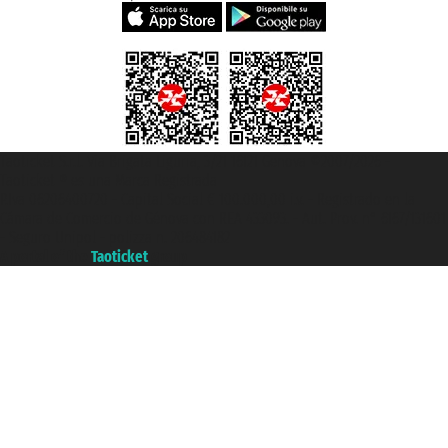
Taoticket S.r.l. Via Brigata Liguria, 3/21 16121 Genova ©2007/2026 -
Taoticket ® es una Marca Registrada
P.Iva 06206400720 - Capital Social € 100.000,00 i.v. - Registrado en la
Cámara de Comercio de Génova con REA 433093. - Aut. Prov. n° 6167/131601
- Seguro Unipol - polizza n. 206484182
A portal of the
Taoticket
group