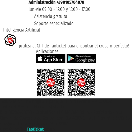
Administración +390105704878
lun-vie 09:00 - 12:00 y 15:00 - 17:00
Asistencia gratuita
Soporte especializado
Inteligencia Artificial
¡utiliza el GPT de Taoticket para encontrar el crucero perfecto!
Aplicaciones
Taoticket S.r.l. Via Brigata Liguria, 3/21 16121 Genova ©2007/2026 -
Taoticket ® es una Marca Registrada
P.Iva 06206400720 - Capital Social € 100.000,00 i.v. - Registrado en la
Cámara de Comercio de Génova con REA 433093. - Aut. Prov. n° 6167/131601
- Seguro Unipol - polizza n. 206484182
A portal of the
Taoticket
group