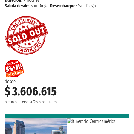
Duración:
7 noches
Salida desde:
San Diego
Desembarque:
San Diego
desde
$ 3.606.615
precio por persona
Tasas portuarias