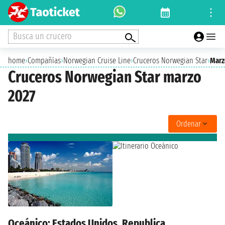
Busca un crucero
home
›
Compañías
›
Norwegian Cruise Line
›
Cruceros Norwegian Star
›
Marz
Cruceros Norwegian Star marzo
2027
Ordenar
Oceánico: Estados Unidos, Republica