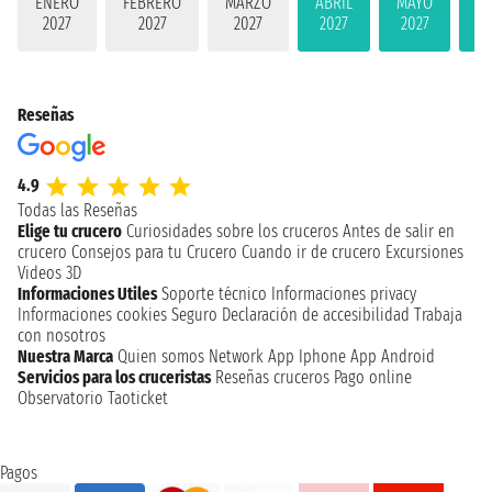
ENERO
FEBRERO
MARZO
ABRIL
MAYO
JU
2027
2027
2027
2027
2027
2
Reseñas
4.9
Todas las Reseñas
Elige tu crucero
Curiosidades sobre los cruceros
Antes de salir en
crucero
Consejos para tu Crucero
Cuando ir de crucero
Excursiones
Videos 3D
Informaciones Utiles
Soporte técnico
Informaciones privacy
Informaciones cookies
Seguro
Declaración de accesibilidad
Trabaja
con nosotros
Nuestra Marca
Quien somos
Network
App Iphone
App Android
Servicios para los cruceristas
Reseñas cruceros
Pago online
Observatorio Taoticket
Pagos