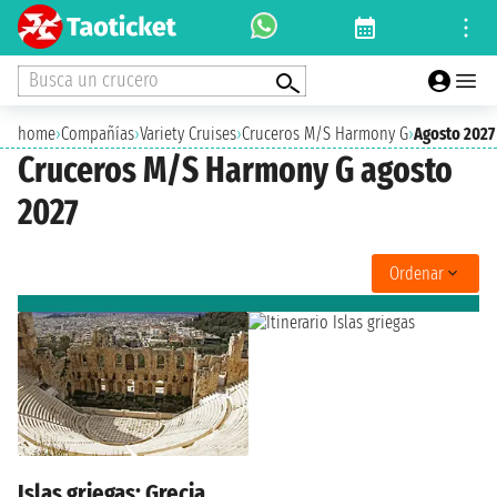
Busca un crucero
home
›
Compañías
›
Variety Cruises
›
Cruceros M/S Harmony G
›
Agosto 2027
Cruceros M/S Harmony G agosto
2027
Ordenar
Islas griegas: Grecia