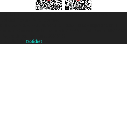
Taoticket S.r.l. Via Brigata Liguria, 3/21 16121 Genova ©2007/2026 -
Taoticket ® es una Marca Registrada
P.Iva 06206400720 - Capital Social € 100.000,00 i.v. - Registrado en la
Cámara de Comercio de Génova con REA 433093. - Aut. Prov. n° 6167/131601
- Seguro Unipol - polizza n. 206484182
A portal of the
Taoticket
group