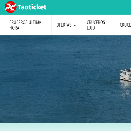
CRUCEROS ULTIMA
CRUCEROS
OFERTAS
CRUC
HORA
LUJO