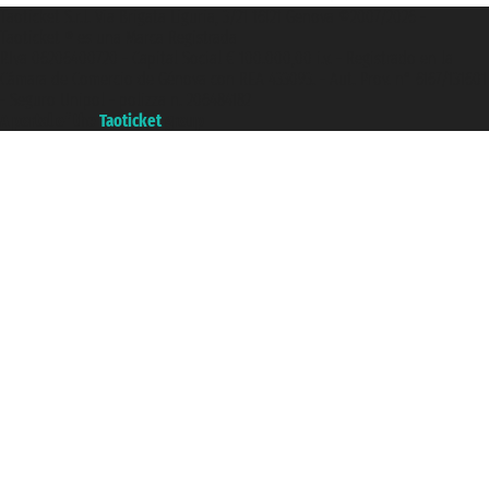
Taoticket S.r.l. Via Brigata Liguria, 3/21 16121 Genova ©2007/2026 -
Taoticket ® es una Marca Registrada
P.Iva 06206400720 - Capital Social € 100.000,00 i.v. - Registrado en la
Cámara de Comercio de Génova con REA 433093. - Aut. Prov. n° 6167/131601
- Seguro Unipol - polizza n. 206484182
A portal of the
Taoticket
group