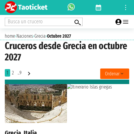
Busca un crucero
home
›
Naciones
›
Grecia
›
Octubre 2027
Cruceros desde Grecia en octubre
2027
1
2
..9
Ordenar
Grecia, Italia