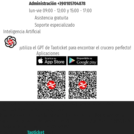
Administración +390105704878
lun-vie 09:00 - 12:00 y 15:00 - 17:00
Asistencia gratuita
Soporte especializado
Inteligencia Artificial
¡utiliza el GPT de Taoticket para encontrar el crucero perfecto!
Aplicaciones
Taoticket S.r.l. Via Brigata Liguria, 3/21 16121 Genova ©2007/2026 -
Taoticket ® es una Marca Registrada
P.Iva 06206400720 - Capital Social € 100.000,00 i.v. - Registrado en la
Cámara de Comercio de Génova con REA 433093. - Aut. Prov. n° 6167/131601
- Seguro Unipol - polizza n. 206484182
A portal of the
Taoticket
group