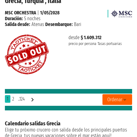
Grecia, Turquía , Italia
MSC ORCHESTRA
|
1/05/2028
Duración:
5 noches
Salida desde:
Atenas
Desembarque:
Bari
desde
$ 1.609.312
precio por persona
Tasas portuarias
1
2
..124
Ordenar
Calendario salidas Grecia
Elige tu próximo crucero con salida desde los principales puertos
de Grecia, tus nuevas vacaciones sobre el mar están aquí!