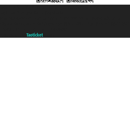
Taoticket S.r.l. Via Brigata Liguria, 3/21 16121 Genova ©2007/2026 -
Taoticket ® es una Marca Registrada
P.Iva 06206400720 - Capital Social € 100.000,00 i.v. - Registrado en la
Cámara de Comercio de Génova con REA 433093. - Aut. Prov. n° 6167/131601
- Seguro Unipol - polizza n. 206484182
A portal of the
Taoticket
group