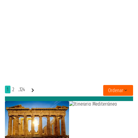
1
2
..124
Ordenar