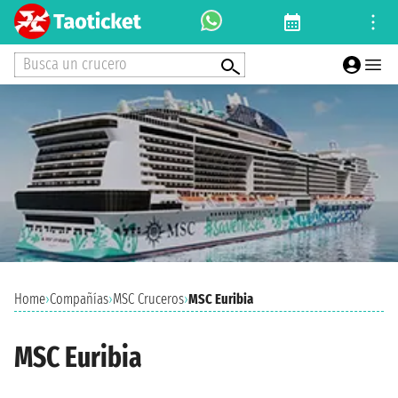
Busca un crucero
Home
›
Compañías
›
MSC Cruceros
›
MSC Euribia
MSC Euribia