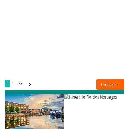
1
2
..38
Ordenar