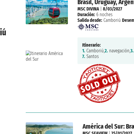
Brasil, Uruguay, Argen
MSC DIVINA
|
8/03/2027
Duración:
6 noches
Salida desde:
Camboriú
Desem
iú
Itinerario:
1.
Camboriú,
2.
navegación,
3.
7.
Santos
América del Sur: Bra
MSC SEAVIEW
|
25/01/2027