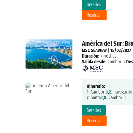
Detalles
Reservar
América del Sur: Bra
MSC SEAVIEW
|
15/02/2027
Duración:
7 noches
Salida desde:
Camboriú
Des
Itinerario:
1.
Camboriú,
2.
navegación
7.
Santos,
8.
Camboriú
Detalles
Reservar