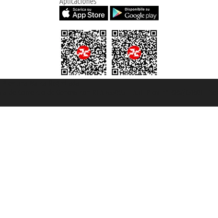
Aplicaciones
et ® es una Marca Registrada
mara de Comercio de Génova con REA 433093. - Aut. Prov. n° 6167/131601 - Se