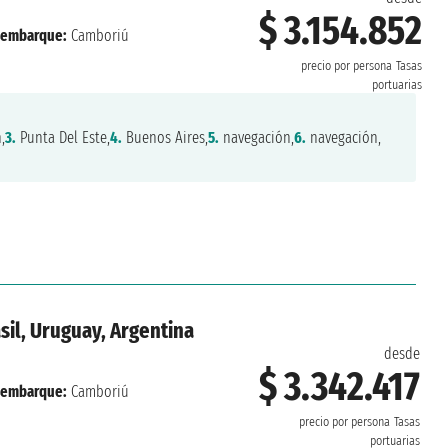
$ 3.154.852
embarque:
Camboriú
precio por persona
Tasas
portuarias
,
3.
Punta Del Este,
4.
Buenos Aires,
5.
navegación,
6.
navegación,
sil, Uruguay, Argentina
desde
$ 3.342.417
embarque:
Camboriú
precio por persona
Tasas
portuarias