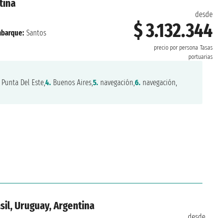
tina
desde
$ 3.132.344
barque:
Santos
precio por persona
Tasas
portuarias
Punta Del Este,
4.
Buenos Aires,
5.
navegación,
6.
navegación,
sil, Uruguay, Argentina
desde