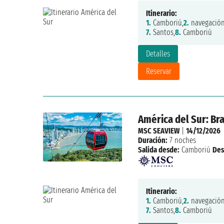
Itinerario:
1.
Camboriú,
2.
navegación
7.
Santos,
8.
Camboriú
Detalles
Reservar
América del Sur: Bra
MSC SEAVIEW
|
14/12/2026
Duración:
7 noches
Salida desde:
Camboriú
Des
Itinerario:
1.
Camboriú,
2.
navegación
7.
Santos,
8.
Camboriú