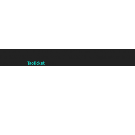
Taoticket S.r.l. Via Brigata Liguria, 3/21 16121 Genova ©2007/2026 - Taotick
P.Iva 06206400720 - Capital Social € 100.000,00 i.v. - Registrado en la Cá
A portal of the
Taoticket
group