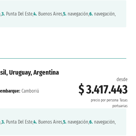
,
3.
Punta Del Este,
4.
Buenos Aires,
5.
navegación,
6.
navegación,
sil, Uruguay, Argentina
desde
$ 3.417.443
embarque:
Camboriú
precio por persona
Tasas
portuarias
,
3.
Punta Del Este,
4.
Buenos Aires,
5.
navegación,
6.
navegación,