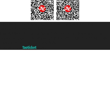
Taoticket S.r.l. Via Brigata Liguria, 3/21 16121 Genova ©2007/2026 -
Taoticket ® es una Marca Registrada
P.Iva 06206400720 - Capital Social € 100.000,00 i.v. - Registrado en la
Cámara de Comercio de Génova con REA 433093. - Aut. Prov. n° 6167/131601
- Seguro Unipol - polizza n. 206484182
A portal of the
Taoticket
group