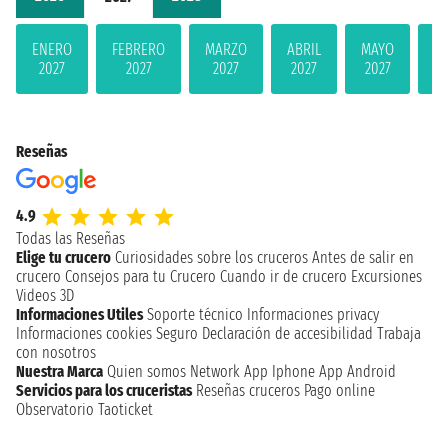
ENERO
FEBRERO
MARZO
ABRIL
MAYO
JU
2027
2027
2027
2027
2027
2
Reseñas
4.9
Todas las Reseñas
Elige tu crucero
Curiosidades sobre los cruceros
Antes de salir en
crucero
Consejos para tu Crucero
Cuando ir de crucero
Excursiones
Videos 3D
Informaciones Utiles
Soporte técnico
Informaciones privacy
Informaciones cookies
Seguro
Declaración de accesibilidad
Trabaja
con nosotros
Nuestra Marca
Quien somos
Network
App Iphone
App Android
Servicios para los cruceristas
Reseñas cruceros
Pago online
Observatorio Taoticket