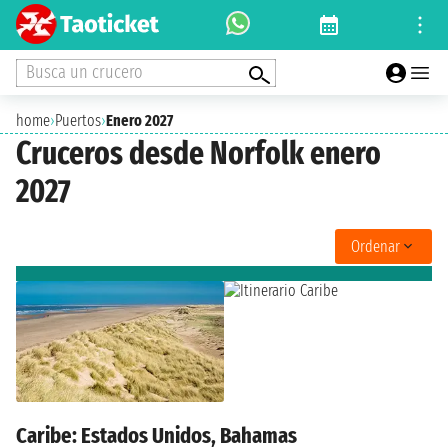
Busca un crucero
home
›
Puertos
›
Enero 2027
Cruceros desde Norfolk enero
2027
Ordenar
Caribe: Estados Unidos, Bahamas