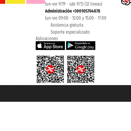
lun-vie 9/19 - sáb 9/13 (32 lineas)
Administración +390105704878
lun-vie 09:00 - 12:00 y 15:00 - 17:00
Asistencia gratuita
Soporte especializado
Aplicaciones
et ® es una Marca Registrada
mara de Comercio de Génova con REA 433093. - Aut. Prov. n° 6167/131601 - Se