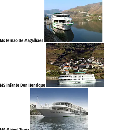
Ms Fernao De Magalhaes
MS Infante Don Henrique
MS Miguel Torga