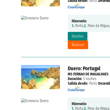
Salida desde:
Porto
Desemb
Itinerario:
1.
Porto,
2.
Peso da Régua,
Detalles
Reservar
Duero: Portugal
MS FERNAO DE MAGALHAES
Duración:
5 noches
Salida desde:
Porto
Desemb
Itinerario:
1.
Porto,
2.
Peso da Régua,