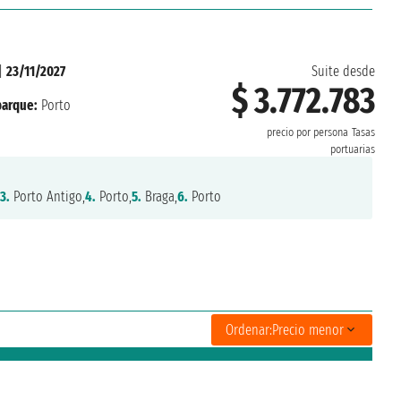
|
23/11/2027
Suite desde
$ 3.772.783
arque:
Porto
precio por persona
Tasas
portuarias
3.
Porto Antigo,
4.
Porto,
5.
Braga,
6.
Porto
Ordenar:
Precio menor