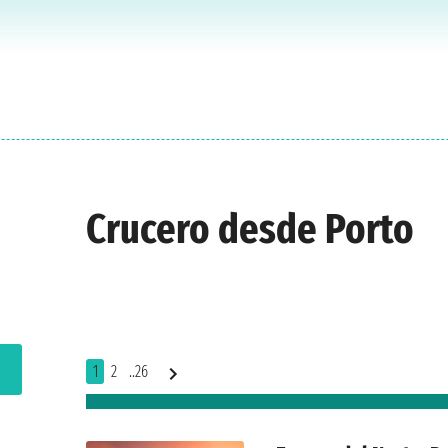
Crucero desde Porto
1
2
..26