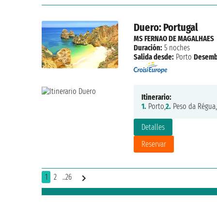
Duero: Portugal
MS FERNAO DE MAGALHAES
Duración:
5 noches
Salida desde:
Porto
Desemb
Itinerario:
1.
Porto,
2.
Peso da Régua,
Detalles
Reservar
1
2
..26