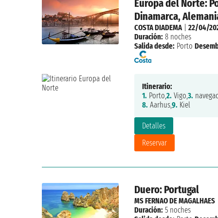
Europa del Norte: Po
Dinamarca, Alemani
COSTA DIADEMA
|
22/04/20
Duración:
8 noches
Salida desde:
Porto
Desemb
Itinerario:
1.
Porto,
2.
Vigo,
3.
navegac
8.
Aarhus,
9.
Kiel
Detalles
Reservar
Duero: Portugal
MS FERNAO DE MAGALHAES
Duración:
5 noches