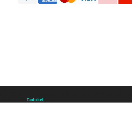
Taoticket S.r.l. Via Brigata Liguria, 3/21 16121 Genova ©2007/2026 - Taotick
P.Iva 06206400720 - Capital Social € 100.000,00 i.v. - Registrado en la Cá
A portal of the
Taoticket
group