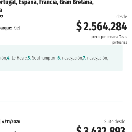
rtugal, España, Francia, Gran Bretaña,
a
27
desde
$ 2.564.284
arque:
Kiel
precio por persona
Tasas
portuarias
ión,
4.
Le Havre,
5.
Southampton,
6.
navegación,
7.
navegación,
|
4/11/2026
Suite desde
$ 3.432.893