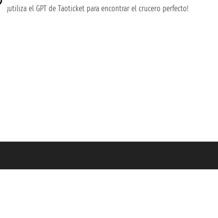
¡utiliza el GPT de Taoticket para encontrar el crucero perfecto!
guro Unipol - polizza n. 206484182