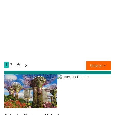
1
2
..35
Ordenar