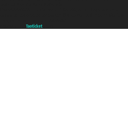
Taoticket ® es una Marca Registrada
P.Iva 06206400720 - Capital Social € 100.000,00 i.v. - Registrado en la
Cámara de Comercio de Génova con REA 433093. - Aut. Prov. n° 6167/131601
- Seguro Unipol - polizza n. 206484182
A portal of the
Taoticket
group