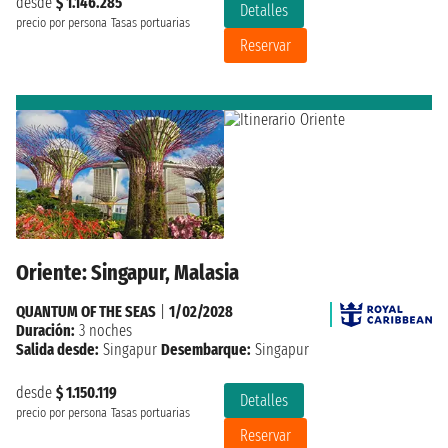
desde
$ 1.146.285
Detalles
precio por persona
Tasas portuarias
Reservar
Oriente: Singapur, Malasia
QUANTUM OF THE SEAS
|
1/02/2028
Duración:
3 noches
Salida desde:
Singapur
Desembarque:
Singapur
desde
$ 1.150.119
Detalles
precio por persona
Tasas portuarias
Reservar