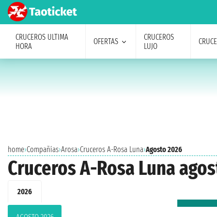
CRUCEROS ULTIMA
CRUCEROS
OFERTAS
CRUC
HORA
LUJO
home
›
Compañías
›
Arosa
›
Cruceros A-Rosa Luna
›
Agosto 2026
Cruceros A-Rosa Luna agos
2026