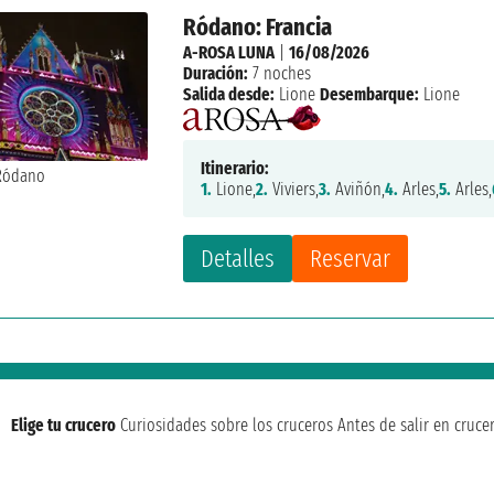
Ródano: Francia
A-ROSA LUNA
|
16/08/2026
Duración:
7 noches
Salida desde:
Lione
Desembarque:
Lione
Itinerario:
1.
Lione,
2.
Viviers,
3.
Aviñón,
4.
Arles,
5.
Arles,
Detalles
Reservar
Elige tu crucero
Curiosidades sobre los cruceros
Antes de salir en cruce