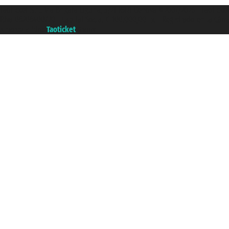
Taoticket S.r.l. Via Brigata Liguria, 3/21 16121 Genova ©2007/2026 - Taotick
P.Iva 06206400720 - Capital Social € 100.000,00 i.v. - Registrado en la Cá
A portal of the
Taoticket
group