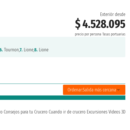
Exteriór desde
$ 4.528.095
precio por persona
Tasas portuarias
6.
Tournon,
7.
Lione,
8.
Lione
Ordenar:
Salida más cercana
ro
Consejos para tu Crucero
Cuando ir de crucero
Excursiones
Videos 3D