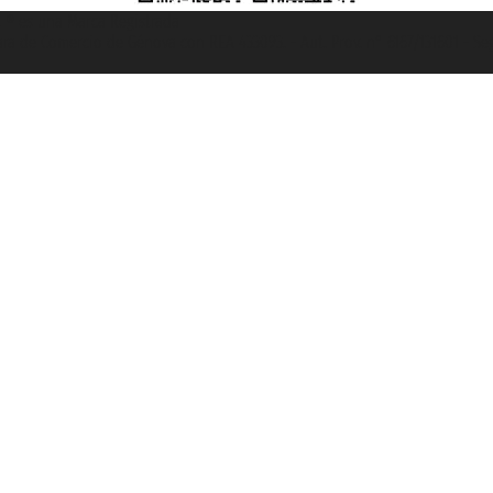
et ® es una Marca Registrada
mara de Comercio de Génova con REA 433093. - Aut. Prov. n° 6167/131601 - Se