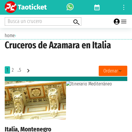
Busca un crucero
home
›
Cruceros de Azamara en Italia
1
2
..5
Ordenar
Italia, Montenegro