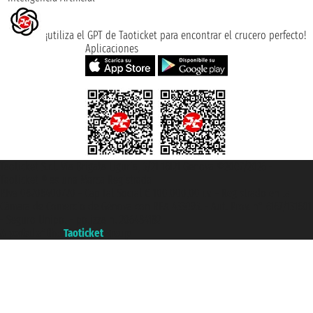
¡utiliza el GPT de Taoticket para encontrar el crucero perfecto!
Aplicaciones
Taoticket S.r.l. Via Brigata Liguria, 3/21 16121 Genova ©2007/2026 -
Taoticket ® es una Marca Registrada
P.Iva 06206400720 - Capital Social € 100.000,00 i.v. - Registrado en la
Cámara de Comercio de Génova con REA 433093. - Aut. Prov. n° 6167/131601
- Seguro Unipol - polizza n. 206484182
A portal of the
Taoticket
group