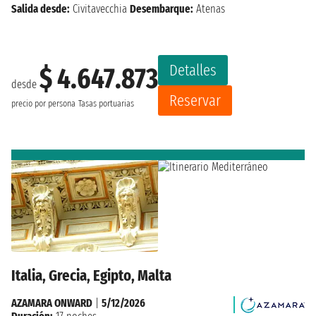
Salida desde:
Civitavecchia
Desembarque:
Atenas
Detalles
$ 4.647.873
desde
Reservar
precio por persona
Tasas portuarias
Italia, Grecia, Egipto, Malta
AZAMARA ONWARD
|
5/12/2026