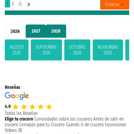
1
2
..5
Ordenar
2027
2028
2026
AGOSTO
SEPTIEMBRE
OCTUBRE
NOVIEMBRE
D
2026
2026
2026
2026
Reseñas
4.9
Todas las Reseñas
Elige tu crucero
Curiosidades sobre los cruceros
Antes de salir en
crucero
Consejos para tu Crucero
Cuando ir de crucero
Excursiones
Videos 3D