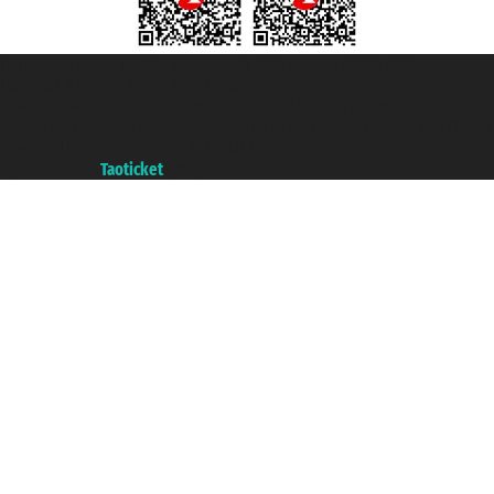
Taoticket S.r.l. Via Brigata Liguria, 3/21 16121 Genova ©2007/2026 -
Taoticket ® es una Marca Registrada
P.Iva 06206400720 - Capital Social € 100.000,00 i.v. - Registrado en la
Cámara de Comercio de Génova con REA 433093. - Aut. Prov. n° 6167/131601
- Seguro Unipol - polizza n. 206484182
A portal of the
Taoticket
group