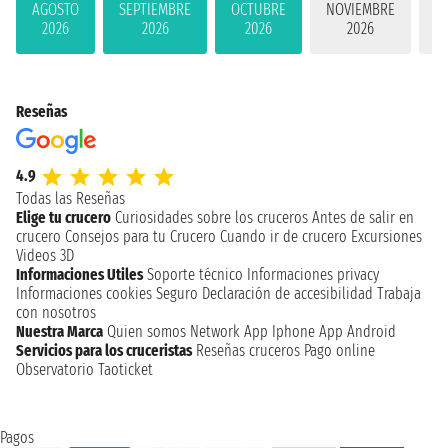
AGOSTO
SEPTIEMBRE
OCTUBRE
NOVIEMBRE
D
2026
2026
2026
2026
Reseñas
4.9
Todas las Reseñas
Elige tu crucero
Curiosidades sobre los cruceros
Antes de salir en
crucero
Consejos para tu Crucero
Cuando ir de crucero
Excursiones
Videos 3D
Informaciones Utiles
Soporte técnico
Informaciones privacy
Informaciones cookies
Seguro
Declaración de accesibilidad
Trabaja
con nosotros
Nuestra Marca
Quien somos
Network
App Iphone
App Android
Servicios para los cruceristas
Reseñas cruceros
Pago online
Observatorio Taoticket
Pagos