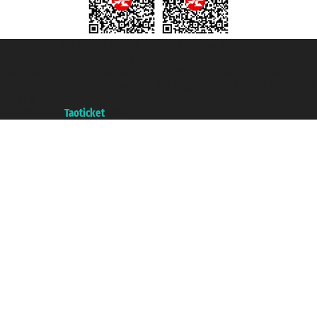
Taoticket S.r.l. Via Brigata Liguria, 3/21 16121 Genova ©2007/2026 -
Taoticket ® es una Marca Registrada
P.Iva 06206400720 - Capital Social € 100.000,00 i.v. - Registrado en la
Cámara de Comercio de Génova con REA 433093. - Aut. Prov. n° 6167/131601
- Seguro Unipol - polizza n. 206484182
A portal of the
Taoticket
group