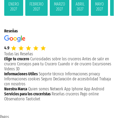
ENERO
FEBRERO
MARZO
ABRIL
MAYO
JU
2027
2027
2027
2027
2027
2
Reseñas
4.9
Todas las Reseñas
Elige tu crucero
Curiosidades sobre los cruceros
Antes de salir en
crucero
Consejos para tu Crucero
Cuando ir de crucero
Excursiones
Videos 3D
Informaciones Utiles
Soporte técnico
Informaciones privacy
Informaciones cookies
Seguro
Declaración de accesibilidad
Trabaja
con nosotros
Nuestra Marca
Quien somos
Network
App Iphone
App Android
Servicios para los cruceristas
Reseñas cruceros
Pago online
Observatorio Taoticket
Pagos