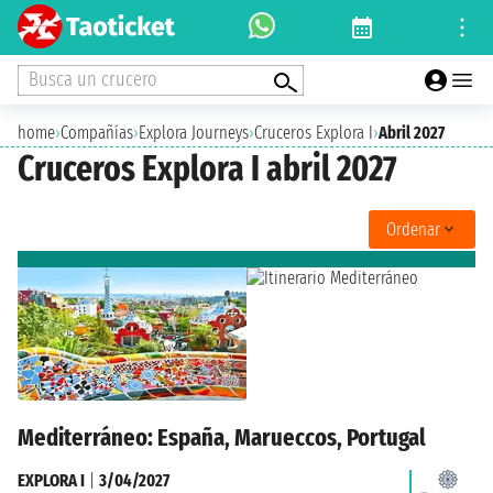
Busca un crucero
home
›
Compañías
›
Explora Journeys
›
Cruceros Explora I
›
Abril 2027
Cruceros Explora I abril 2027
Ordenar
Mediterráneo: España, Marueccos, Portugal
EXPLORA I
|
3/04/2027