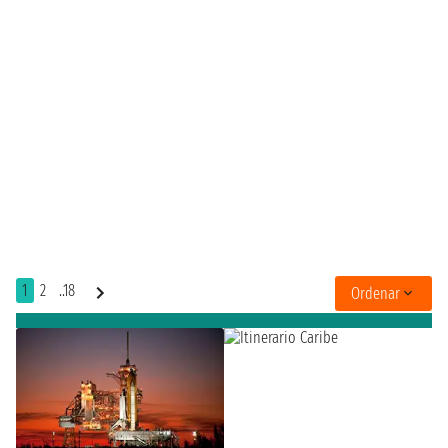
1
2
..18
Ordenar