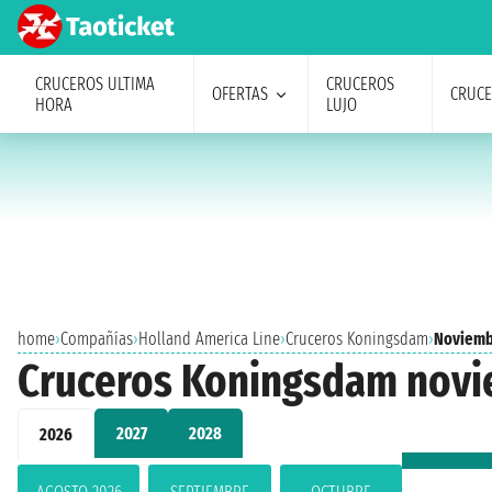
CRUCEROS ULTIMA
CRUCEROS
OFERTAS
CRUC
HORA
LUJO
home
›
Compañías
›
Holland America Line
›
Cruceros Koningsdam
›
Noviemb
Cruceros Koningsdam novi
2027
2028
2026