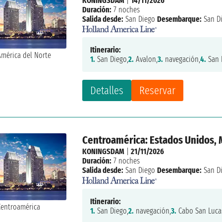
KONINGSDAM
|
14/11/2026
Duración:
7 noches
Salida desde:
San Diego
Desembarque:
San D
Itinerario:
1.
San Diego,
2.
Avalon,
3.
navegación,
4.
San F
Detalles
Reservar
Centroamérica: Estados Unidos, 
KONINGSDAM
|
21/11/2026
Duración:
7 noches
Salida desde:
San Diego
Desembarque:
San D
Itinerario:
1.
San Diego,
2.
navegación,
3.
Cabo San Luca