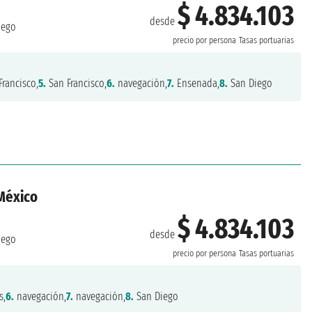
$ 4.834.103
desde
iego
precio por persona
Tasas portuarias
rancisco,
5.
San Francisco,
6.
navegación,
7.
Ensenada,
8.
San Diego
México
$ 4.834.103
desde
iego
precio por persona
Tasas portuarias
s,
6.
navegación,
7.
navegación,
8.
San Diego