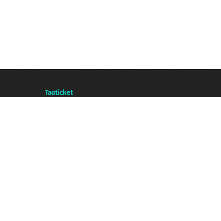
Taoticket S.r.l. Via Brigata Liguria, 3/21 16121 Genova ©2007/2026 - Taotick
P.Iva 06206400720 - Capital Social € 100.000,00 i.v. - Registrado en la Cá
A portal of the
Taoticket
group