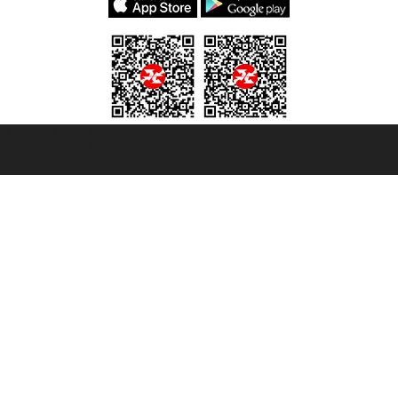
et ® es una Marca Registrada
mara de Comercio de Génova con REA 433093. - Aut. Prov. n° 6167/131601 - Se