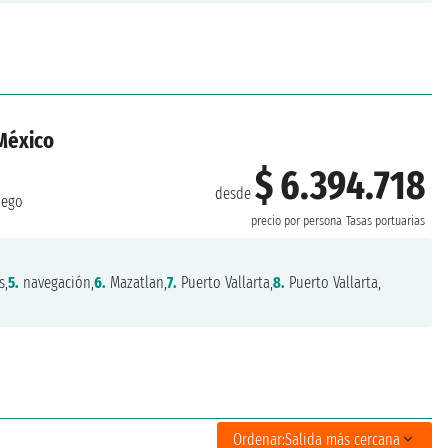
México
$ 6.394.718
desde
iego
precio por persona
Tasas portuarias
s,
5.
navegación,
6.
Mazatlan,
7.
Puerto Vallarta,
8.
Puerto Vallarta,
Ordenar:
Salida más cercana