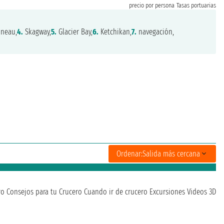
precio por persona
Tasas portuarias
neau,
4.
Skagway,
5.
Glacier Bay,
6.
Ketchikan,
7.
navegación,
Ordenar:
Salida más cercana
ro
Consejos para tu Crucero
Cuando ir de crucero
Excursiones
Videos 3D