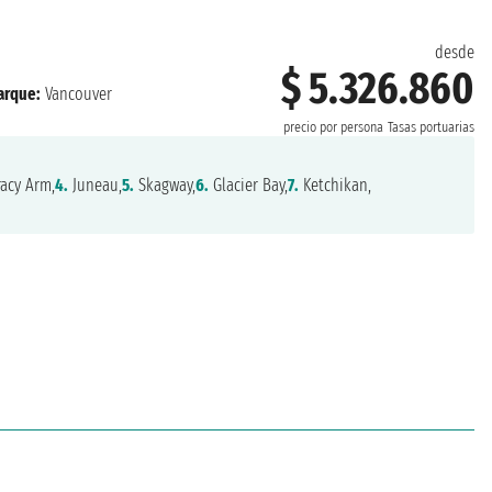
desde
$ 5.326.860
rque:
Vancouver
precio por persona
Tasas portuarias
acy Arm,
4.
Juneau,
5.
Skagway,
6.
Glacier Bay,
7.
Ketchikan,