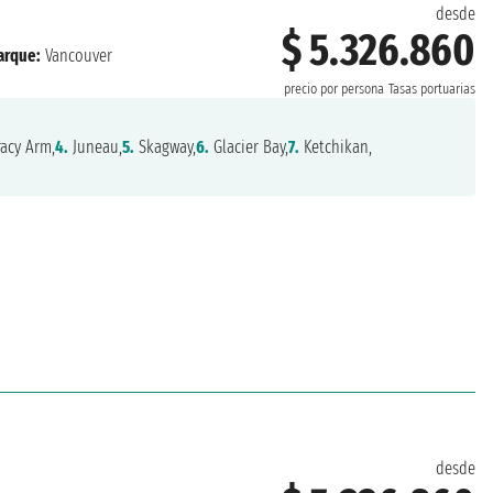
desde
$ 5.326.860
rque:
Vancouver
precio por persona
Tasas portuarias
acy Arm,
4.
Juneau,
5.
Skagway,
6.
Glacier Bay,
7.
Ketchikan,
desde