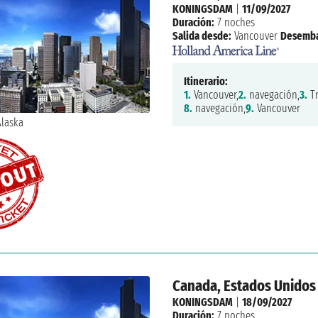
KONINGSDAM
|
11/09/2027
Duración:
7 noches
Salida desde:
Vancouver
Desemba
Itinerario:
1.
Vancouver,
2.
navegación,
3.
Tr
8.
navegación,
9.
Vancouver
Canada, Estados Unidos
KONINGSDAM
|
18/09/2027
Duración:
7 noches