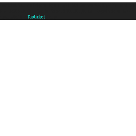
Taoticket S.r.l. Via Brigata Liguria, 3/21 16121 Genova ©2007/2026 - Taotick
P.Iva 06206400720 - Capital Social € 100.000,00 i.v. - Registrado en la Cá
A portal of the
Taoticket
group