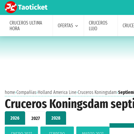
CRUCEROS ULTIMA
CRUCEROS
OFERTAS
CRUC
HORA
LUJO
home
›
Compañías
›
Holland America Line
›
Cruceros Koningsdam
›
Septiem
Cruceros Koningsdam sept
2026
2028
2027