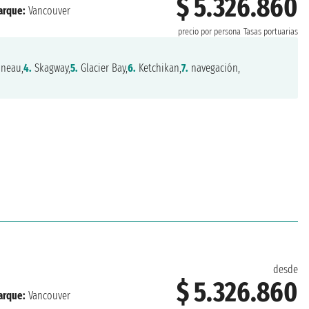
$ 5.326.860
rque:
Vancouver
precio por persona
Tasas portuarias
neau,
4.
Skagway,
5.
Glacier Bay,
6.
Ketchikan,
7.
navegación,
desde
$ 5.326.860
rque:
Vancouver