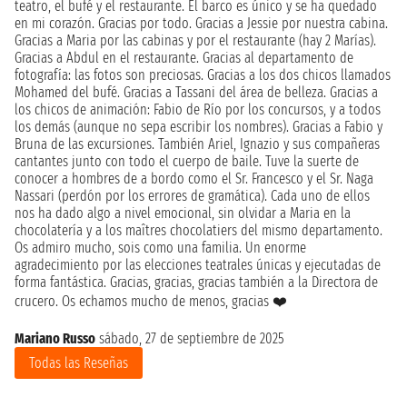
teatro, el bufé y el restaurante. El barco es único y se ha quedado
en mi corazón. Gracias por todo. Gracias a Jessie por nuestra cabina.
Gracias a Maria por las cabinas y por el restaurante (hay 2 Marías).
Gracias a Abdul en el restaurante. Gracias al departamento de
fotografía: las fotos son preciosas. Gracias a los dos chicos llamados
Mohamed del bufé. Gracias a Tassani del área de belleza. Gracias a
los chicos de animación: Fabio de Río por los concursos, y a todos
los demás (aunque no sepa escribir los nombres). Gracias a Fabio y
Bruna de las excursiones. También Ariel, Ignazio y sus compañeras
cantantes junto con todo el cuerpo de baile. Tuve la suerte de
conocer a hombres de a bordo como el Sr. Francesco y el Sr. Naga
Nassari (perdón por los errores de gramática). Cada uno de ellos
nos ha dado algo a nivel emocional, sin olvidar a Maria en la
chocolatería y a los maîtres chocolatiers del mismo departamento.
Os admiro mucho, sois como una familia. Un enorme
agradecimiento por las elecciones teatrales únicas y ejecutadas de
forma fantástica. Gracias, gracias, gracias también a la Directora de
crucero. Os echamos mucho de menos, gracias ❤️
Mariano Russo
sábado, 27 de septiembre de 2025
Todas las Reseñas