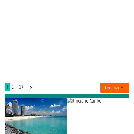
1
2
..29
Ordenar