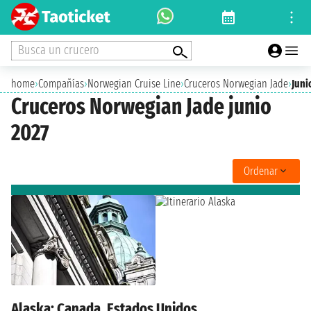
Busca un crucero
home
›
Compañías
›
Norwegian Cruise Line
›
Cruceros Norwegian Jade
›
Juni
Cruceros Norwegian Jade junio
2027
Ordenar
Alaska: Canada, Estados Unidos