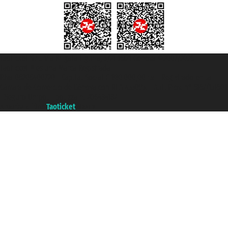
Taoticket S.r.l. Via Brigata Liguria, 3/21 16121 Genova ©2007/2026 -
Taoticket ® es una Marca Registrada
P.Iva 06206400720 - Capital Social € 100.000,00 i.v. - Registrado en la
Cámara de Comercio de Génova con REA 433093. - Aut. Prov. n° 6167/131601
- Seguro Unipol - polizza n. 206484182
A portal of the
Taoticket
group