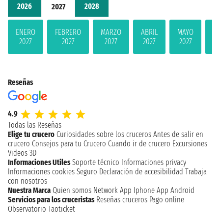
2026
2028
2027
ENERO
FEBRERO
MARZO
ABRIL
MAYO
JU
2027
2027
2027
2027
2027
2
Reseñas
4.9
Todas las Reseñas
Elige tu crucero
Curiosidades sobre los cruceros
Antes de salir en
crucero
Consejos para tu Crucero
Cuando ir de crucero
Excursiones
Videos 3D
Informaciones Utiles
Soporte técnico
Informaciones privacy
Informaciones cookies
Seguro
Declaración de accesibilidad
Trabaja
con nosotros
Nuestra Marca
Quien somos
Network
App Iphone
App Android
Servicios para los cruceristas
Reseñas cruceros
Pago online
Observatorio Taoticket