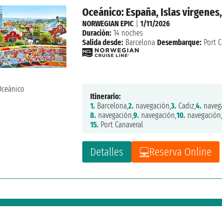
Oceánico: España, Islas virgene
NORWEGIAN EPIC
|
1/11/2026
Duración:
14 noches
Salida desde:
Barcelona
Desembarque:
Port C
Itinerario:
1.
Barcelona,
2.
navegación,
3.
Cadiz,
4.
naveg
8.
navegación,
9.
navegación,
10.
navegación
15.
Port Canaveral
Detalles
Reserva Online