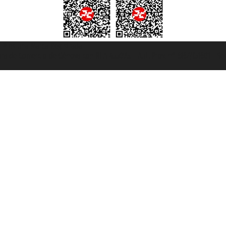
et ® es una Marca Registrada
mara de Comercio de Génova con REA 433093. - Aut. Prov. n° 6167/131601 - Se