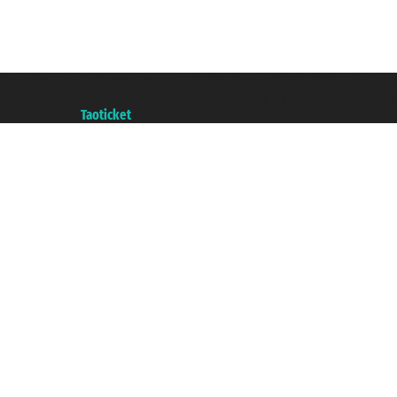
Taoticket S.r.l. Via Brigata Liguria, 3/21 16121 Genova ©2007/2026 - Taotick
P.Iva 06206400720 - Capital Social € 100.000,00 i.v. - Registrado en la Cá
A portal of the
Taoticket
group