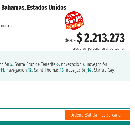
s, Bahamas, Estados Unidos
anaveral
$ 2.213.273
desde
precio por persona
Tasas portuarias
ación,
5.
Santa Cruz de Tenerife,
6.
navegación,
7.
navegación,
,
11.
navegación,
12.
Saint Thomas,
13.
navegación,
14.
Stirrup Cay,
Ordenar:
Salida más cercana