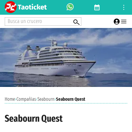
Busca un crucero
Home
›
Compañías
›
Seabourn
›
Seabourn Quest
Seabourn Quest