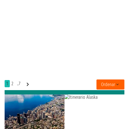
1
2
..7
Ordenar