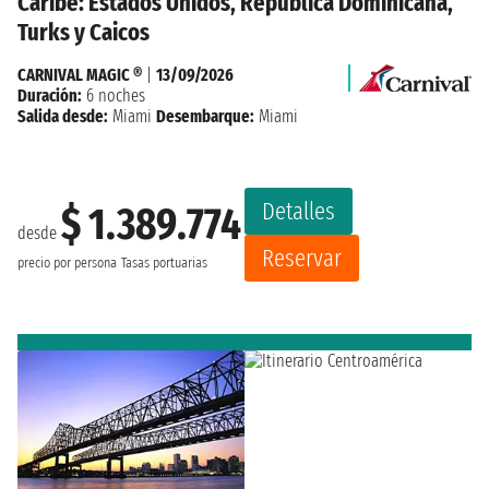
Caribe: Estados Unidos, Republica Dominicana,
Turks y Caicos
CARNIVAL MAGIC ®
|
13/09/2026
Duración:
6 noches
Salida desde:
Miami
Desembarque:
Miami
Detalles
$ 1.389.774
desde
Reservar
precio por persona
Tasas portuarias