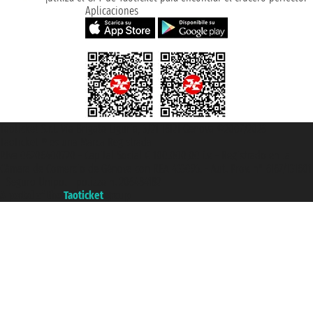
Aplicaciones
Taoticket S.r.l. Via Brigata Liguria, 3/21 16121 Genova ©2007/2026 -
Taoticket ® es una Marca Registrada
P.Iva 06206400720 - Capital Social € 100.000,00 i.v. - Registrado en la
Cámara de Comercio de Génova con REA 433093. - Aut. Prov. n° 6167/131601
- Seguro Unipol - polizza n. 206484182
A portal of the
Taoticket
group