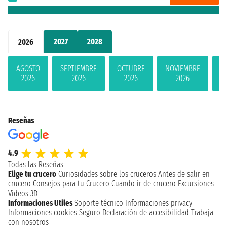
2027
2028
2026
AGOSTO
SEPTIEMBRE
OCTUBRE
NOVIEMBRE
D
2026
2026
2026
2026
Reseñas
4.9
Todas las Reseñas
Elige tu crucero
Curiosidades sobre los cruceros
Antes de salir en
crucero
Consejos para tu Crucero
Cuando ir de crucero
Excursiones
Videos 3D
Informaciones Utiles
Soporte técnico
Informaciones privacy
Informaciones cookies
Seguro
Declaración de accesibilidad
Trabaja
con nosotros