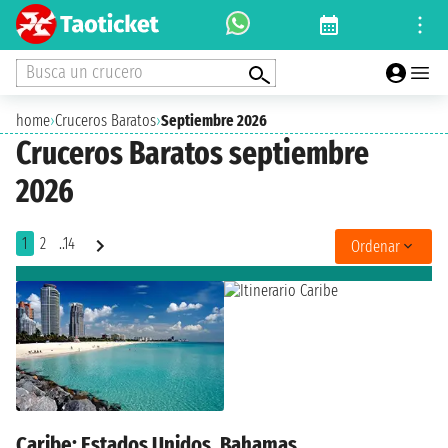
Busca un crucero
home
›
Cruceros Baratos
›
Septiembre 2026
Cruceros Baratos septiembre
2026
1
2
..14
Ordenar
Caribe: Estados Unidos, Bahamas