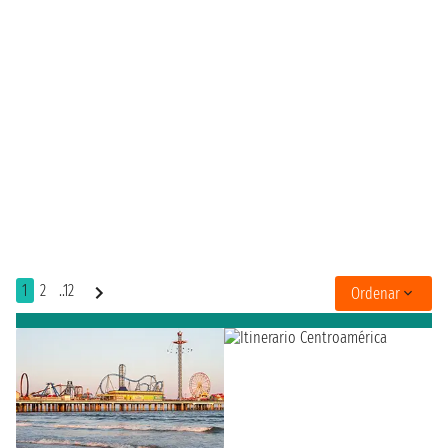
1
2
..12
Ordenar