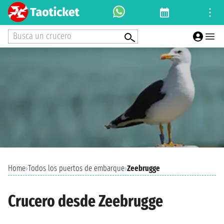
Busca un crucero
Home
›
Todos los puertos de embarque
›
Zeebrugge
Crucero desde Zeebrugge