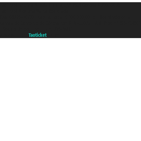
Taoticket S.r.l. Via Brigata Liguria, 3/21 16121 Genova ©2007/2026 -
Taoticket ® es una Marca Registrada
P.Iva 06206400720 - Capital Social € 100.000,00 i.v. - Registrado en la
Cámara de Comercio de Génova con REA 433093. - Aut. Prov. n° 6167/131601
- Seguro Unipol - polizza n. 206484182
A portal of the
Taoticket
group