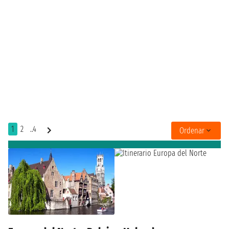
1
2
..4
Ordenar