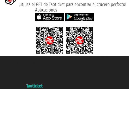
¡utiliza el GPT de Taoticket para encontrar el crucero perfecto!
Aplicaciones
Taoticket S.r.l. Via Brigata Liguria, 3/21 16121 Genova ©2007/2026 -
Taoticket ® es una Marca Registrada
P.Iva 06206400720 - Capital Social € 100.000,00 i.v. - Registrado en la
Cámara de Comercio de Génova con REA 433093. - Aut. Prov. n° 6167/131601
- Seguro Unipol - polizza n. 206484182
A portal of the
Taoticket
group