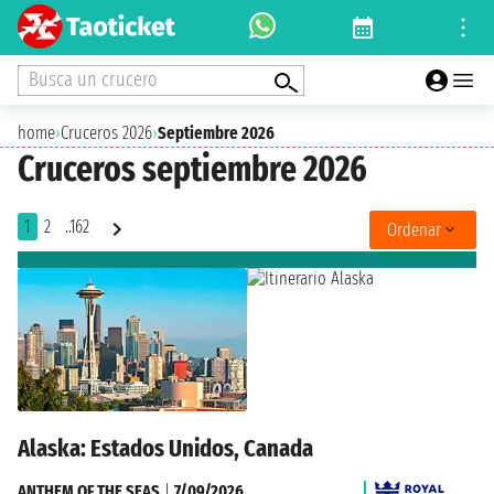
Busca un crucero
home
›
Cruceros 2026
›
Septiembre 2026
Cruceros septiembre 2026
1
2
..162
Ordenar
Alaska: Estados Unidos, Canada
ANTHEM OF THE SEAS
|
7/09/2026