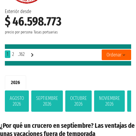
Exteriór desde
$ 46.598.773
precio por persona
Tasas portuarias
1
2
..162
Ordenar
2026
AGOSTO
SEPTIEMBRE
OCTUBRE
NOVIEMBRE
D
2026
2026
2026
2026
¿Por qué un crucero en septiembre? Las ventajas de
unas vacaciones fuera de temporada