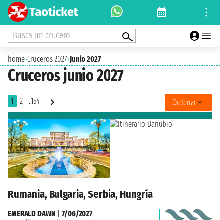
Busca un crucero
home
›
Cruceros 2027
›
Junio 2027
Cruceros junio 2027
1
2
..154
Ordenar
Rumania, Bulgaria, Serbia, Hungría
EMERALD DAWN
|
7/06/2027