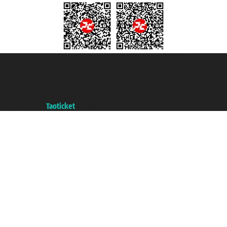
Taoticket S.r.l. Via Brigata Liguria, 3/21 16121 Genova ©2007/2026 -
Taoticket ® es una Marca Registrada
P.Iva 06206400720 - Capital Social € 100.000,00 i.v. - Registrado en la
Cámara de Comercio de Génova con REA 433093. - Aut. Prov. n° 6167/131601
- Seguro Unipol - polizza n. 206484182
A portal of the
Taoticket
group