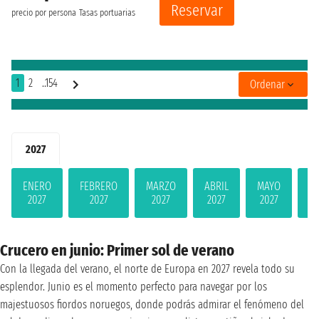
Reservar
precio por persona
Tasas portuarias
1
2
..154
Ordenar
2027
ENERO
FEBRERO
MARZO
ABRIL
MAYO
JU
2027
2027
2027
2027
2027
2
Crucero en junio: Primer sol de verano
Con la llegada del verano, el norte de Europa en 2027 revela todo su
esplendor. Junio es el momento perfecto para navegar por los
majestuosos fiordos noruegos, donde podrás admirar el fenómeno del