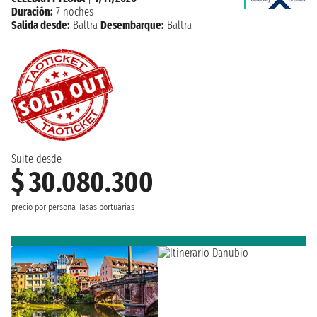
Duración:
7 noches
Salida desde:
Baltra
Desembarque:
Baltra
Suite desde
$ 30.080.300
precio por persona
Tasas portuarias