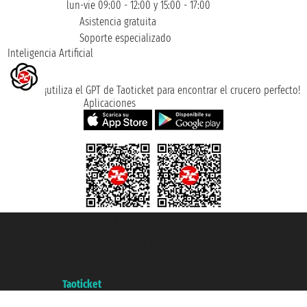
lun-vie 09:00 - 12:00 y 15:00 - 17:00
Asistencia gratuita
Soporte especializado
Inteligencia Artificial
¡utiliza el GPT de Taoticket para encontrar el crucero perfecto!
Aplicaciones
Taoticket S.r.l. Via Brigata Liguria, 3/21 16121 Genova ©2007/2026 -
Taoticket ® es una Marca Registrada
P.Iva 06206400720 - Capital Social € 100.000,00 i.v. - Registrado en la
Cámara de Comercio de Génova con REA 433093. - Aut. Prov. n° 6167/131601
- Seguro Unipol - polizza n. 206484182
A portal of the
Taoticket
group