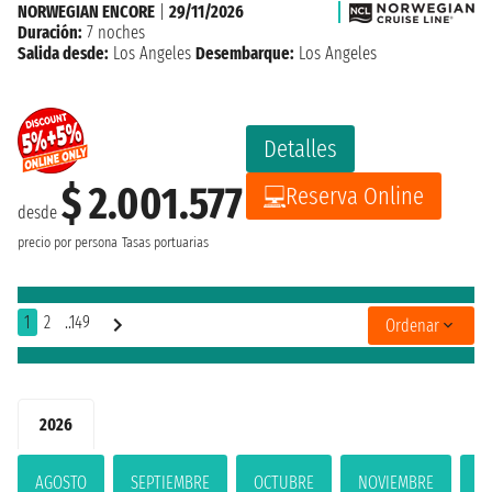
NORWEGIAN ENCORE
|
29/11/2026
Duración:
7 noches
Salida desde:
Los Angeles
Desembarque:
Los Angeles
Detalles
$ 2.001.577
Reserva Online
desde
precio por persona
Tasas portuarias
1
2
..149
Ordenar
2026
AGOSTO
SEPTIEMBRE
OCTUBRE
NOVIEMBRE
D