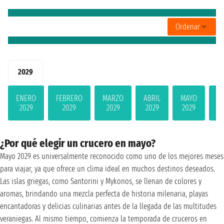
Ordenar
2029
ENERO
FEBRERO
MARZO
ABRIL
MAYO
JU
2029
2029
2029
2029
2029
2
¿Por qué elegir un crucero en mayo?
Mayo 2029 es universalmente reconocido como uno de los mejores meses
para viajar, ya que ofrece un clima ideal en muchos destinos deseados.
Las islas griegas, como Santorini y Mykonos, se llenan de colores y
aromas, brindando una mezcla perfecta de historia milenaria, playas
encantadoras y delicias culinarias antes de la llegada de las multitudes
veraniegas. Al mismo tiempo, comienza la temporada de cruceros en