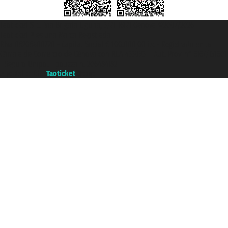
Taoticket S.r.l. Via Brigata Liguria, 3/21 16121 Genova ©2007/2026 -
Taoticket ® es una Marca Registrada
P.Iva 06206400720 - Capital Social € 100.000,00 i.v. - Registrado en la
Cámara de Comercio de Génova con REA 433093. - Aut. Prov. n° 6167/131601
- Seguro Unipol - polizza n. 206484182
A portal of the
Taoticket
group