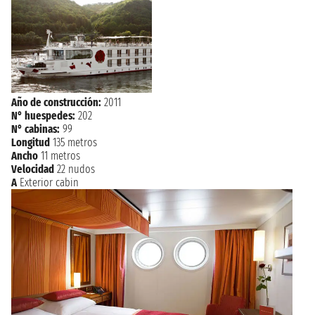
Año de construcción:
2011
N° huespedes:
202
N° cabinas:
99
Longitud
135 metros
Ancho
11 metros
Velocidad
22 nudos
A
Exterior cabin