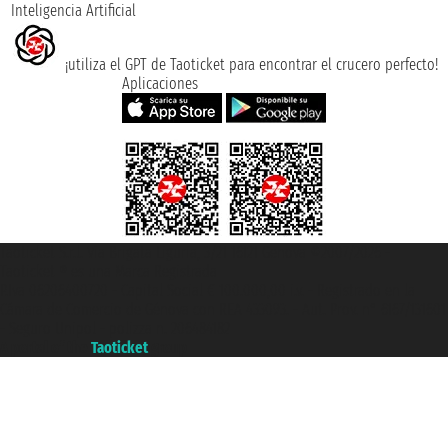
Inteligencia Artificial
¡utiliza el GPT de Taoticket para encontrar el crucero perfecto!
Aplicaciones
Taoticket S.r.l. Via Brigata Liguria, 3/21 16121 Genova ©2007/2026 -
Taoticket ® es una Marca Registrada
P.Iva 06206400720 - Capital Social € 100.000,00 i.v. - Registrado en la
Cámara de Comercio de Génova con REA 433093. - Aut. Prov. n° 6167/131601
- Seguro Unipol - polizza n. 206484182
A portal of the
Taoticket
group