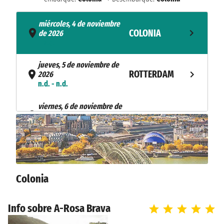
miércoles, 4 de noviembre
COLONIA
de 2026
- n.d.
jueves, 5 de noviembre de
ROTTERDAM
2026
n.d. - n.d.
viernes, 6 de noviembre de
HUIZEN
2026
n.d. - n.d.
sábado, 7 de noviembre de
EMMERICH AM
2026
RHEIN
n.d. - n.d.
Colonia
domingo, 8 de noviembre de
COLONIA
2026
Info sobre A-Rosa Brava
n.d.