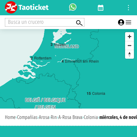
Busca un crucero
3
Huizen
2
Rotterdam
4
Emmerich am Rhein
1
5
Colonia
Home
›
Compañías
›
Arosa
›
Rin
›
A-Rosa Brava
›
Colonia
›
miércoles, 4 de no