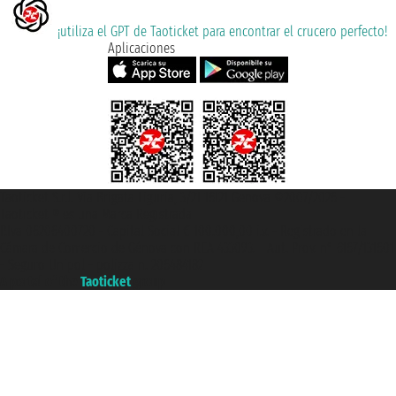
¡utiliza el GPT de Taoticket para encontrar el crucero perfecto!
Aplicaciones
Taoticket S.r.l. Via Brigata Liguria, 3/21 16121 Genova ©2007/2026 -
Taoticket ® es una Marca Registrada
P.Iva 06206400720 - Capital Social € 100.000,00 i.v. - Registrado en la
Cámara de Comercio de Génova con REA 433093. - Aut. Prov. n° 6167/131601
- Seguro Unipol - polizza n. 206484182
A portal of the
Taoticket
group