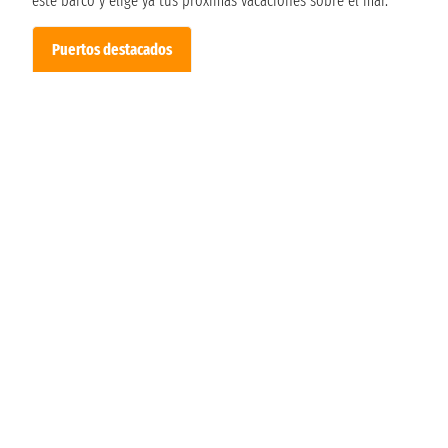
este barco y elige ya tus próximas vacaciones sobre el mar.
Puertos destacados