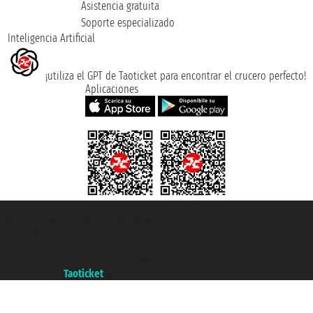
Asistencia gratuita
Soporte especializado
Inteligencia Artificial
¡utiliza el GPT de Taoticket para encontrar el crucero perfecto!
Aplicaciones
Taoticket S.r.l. Via Brigata Liguria, 3/21 16121 Genova ©2007/2026 -
Taoticket ® es una Marca Registrada
P.Iva 06206400720 - Capital Social € 100.000,00 i.v. - Registrado en la
Cámara de Comercio de Génova con REA 433093. - Aut. Prov. n° 6167/131601
- Seguro Unipol - polizza n. 206484182
A portal of the
Taoticket
group