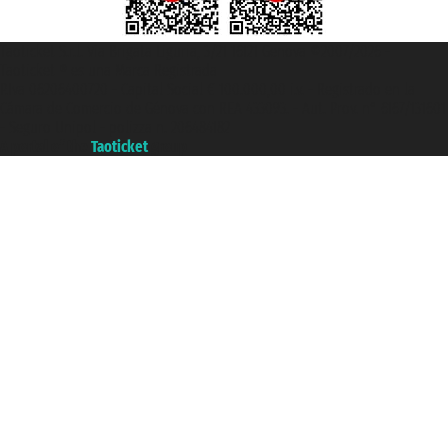
Taoticket S.r.l. Via Brigata Liguria, 3/21 16121 Genova ©2007/2026 -
Taoticket ® es una Marca Registrada
P.Iva 06206400720 - Capital Social € 100.000,00 i.v. - Registrado en la
Cámara de Comercio de Génova con REA 433093. - Aut. Prov. n° 6167/131601
- Seguro Unipol - polizza n. 206484182
A portal of the
Taoticket
group