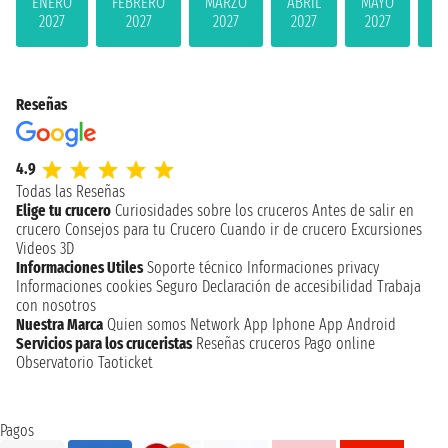
ENERO
FEBRERO
MARZO
ABRIL
MAYO
JU
2027
2027
2027
2027
2027
2
Reseñas
4.9
Todas las Reseñas
Elige tu crucero
Curiosidades sobre los cruceros
Antes de salir en
crucero
Consejos para tu Crucero
Cuando ir de crucero
Excursiones
Videos 3D
Informaciones Utiles
Soporte técnico
Informaciones privacy
Informaciones cookies
Seguro
Declaración de accesibilidad
Trabaja
con nosotros
Nuestra Marca
Quien somos
Network
App Iphone
App Android
Servicios para los cruceristas
Reseñas cruceros
Pago online
Observatorio Taoticket
Pagos