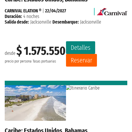
CARNIVAL ELATION ®
|
22/04/2027
Duración:
4 noches
Salida desde:
Jacksonville
Desembarque:
Jacksonville
Detalles
$ 1.575.550
desde
Reservar
precio por persona
Tasas portuarias
Caribe: Estados Unidos, Bahamas