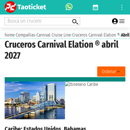
Busca un crucero
home
›
Compañías
›
Carnival Cruise Line
›
Cruceros Carnival Elation ®
›
Abril
Cruceros Carnival Elation ® abril
2027
Ordenar
Caribe: Estados Unidos, Bahamas