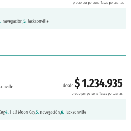
precio por persona
Tasas portuarias
.
navegación,
5.
Jacksonville
$ 1.234.935
desde
sonville
precio por persona
Tasas portuarias
ey,
4.
Half Moon Cay,
5.
navegación,
6.
Jacksonville