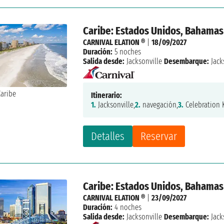
Caribe: Estados Unidos, Bahamas
CARNIVAL ELATION ®
|
18/09/2027
Duración:
5 noches
Salida desde:
Jacksonville
Desembarque:
Jack
Itinerario:
1.
Jacksonville,
2.
navegación,
3.
Celebration K
Detalles
Reservar
Caribe: Estados Unidos, Bahamas
CARNIVAL ELATION ®
|
23/09/2027
Duración:
4 noches
Salida desde:
Jacksonville
Desembarque:
Jack