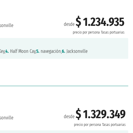
$ 1.234.935
desde
sonville
precio por persona
Tasas portuarias
ey,
4.
Half Moon Cay,
5.
navegación,
6.
Jacksonville
$ 1.329.349
desde
sonville
precio por persona
Tasas portuarias