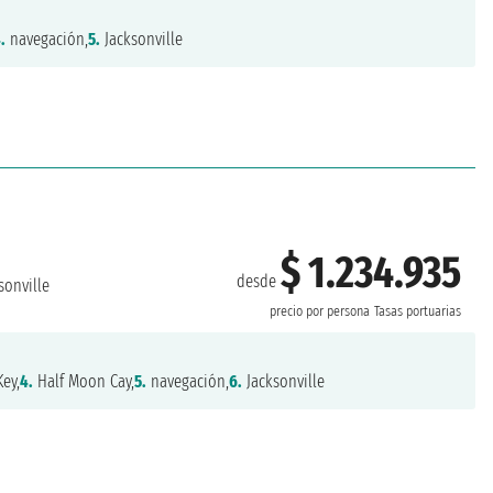
.
navegación,
5.
Jacksonville
$ 1.234.935
desde
sonville
precio por persona
Tasas portuarias
ey,
4.
Half Moon Cay,
5.
navegación,
6.
Jacksonville