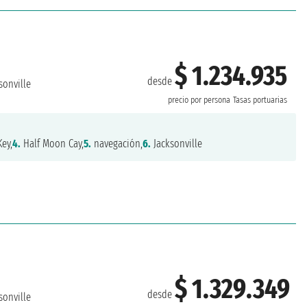
$ 1.234.935
desde
sonville
precio por persona
Tasas portuarias
ey,
4.
Half Moon Cay,
5.
navegación,
6.
Jacksonville
$ 1.329.349
desde
sonville