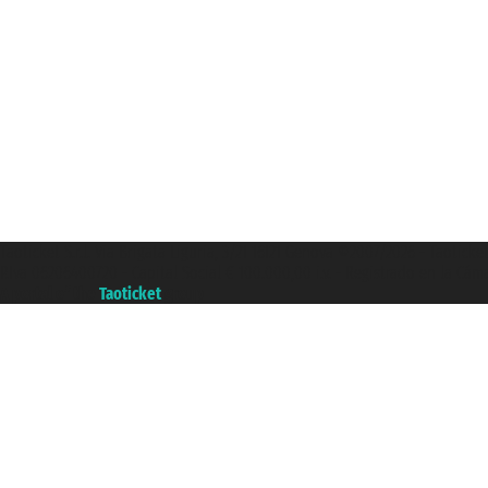
Taoticket S.r.l. Via Brigata Liguria, 3/21 16121 Genova ©2007/2026 - Taotick
P.Iva 06206400720 - Capital Social € 100.000,00 i.v. - Registrado en la Cá
A portal of the
Taoticket
group