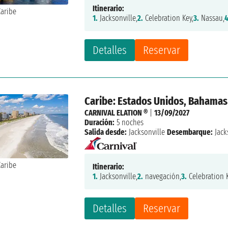
Itinerario:
1.
Jacksonville,
2.
Celebration Key,
3.
Nassau,
4
Detalles
Reservar
Caribe: Estados Unidos, Bahamas
CARNIVAL ELATION ®
|
13/09/2027
Duración:
5 noches
Salida desde:
Jacksonville
Desembarque:
Jack
Itinerario:
1.
Jacksonville,
2.
navegación,
3.
Celebration K
Detalles
Reservar