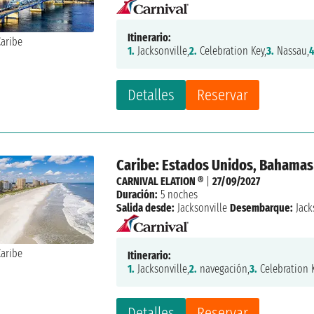
Itinerario:
1.
Jacksonville,
2.
Celebration Key,
3.
Nassau,
4
Detalles
Reservar
Caribe: Estados Unidos, Bahamas
CARNIVAL ELATION ®
|
27/09/2027
Duración:
5 noches
Salida desde:
Jacksonville
Desembarque:
Jack
Itinerario:
1.
Jacksonville,
2.
navegación,
3.
Celebration K
Detalles
Reservar