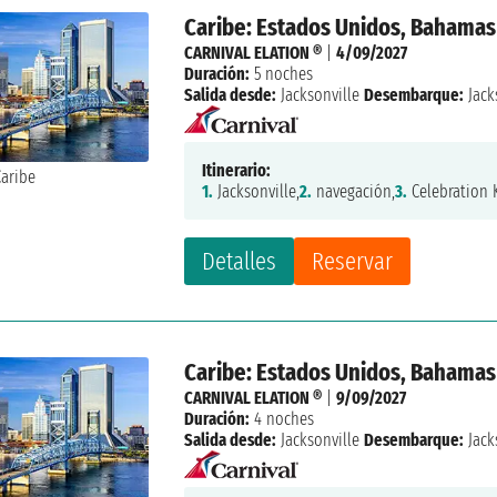
Caribe: Estados Unidos, Bahamas
CARNIVAL ELATION ®
|
4/09/2027
Duración:
5 noches
Salida desde:
Jacksonville
Desembarque:
Jack
Itinerario:
1.
Jacksonville,
2.
navegación,
3.
Celebration K
Detalles
Reservar
Caribe: Estados Unidos, Bahamas
CARNIVAL ELATION ®
|
9/09/2027
Duración:
4 noches
Salida desde:
Jacksonville
Desembarque:
Jack