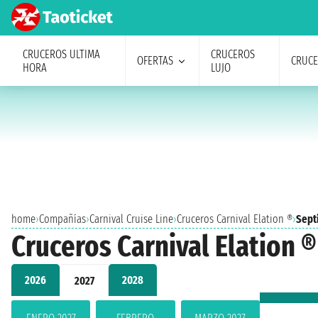
CRUCEROS ULTIMA
CRUCEROS
OFERTAS
CRUC
HORA
LUJO
home
›
Compañías
›
Carnival Cruise Line
›
Cruceros Carnival Elation ®
›
Sept
Cruceros Carnival Elation 
2026
2028
2027