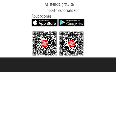
Asistencia gratuita
Soporte especializado
Aplicaciones
et ® es una Marca Registrada
mara de Comercio de Génova con REA 433093. - Aut. Prov. n° 6167/131601 - Se