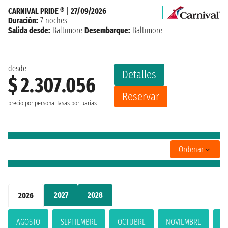
CARNIVAL PRIDE ®
|
27/09/2026
Duración:
7 noches
Salida desde:
Baltimore
Desembarque:
Baltimore
desde
Detalles
$ 2.307.056
Reservar
precio por persona
Tasas portuarias
Ordenar
2027
2028
2026
AGOSTO
SEPTIEMBRE
OCTUBRE
NOVIEMBRE
D