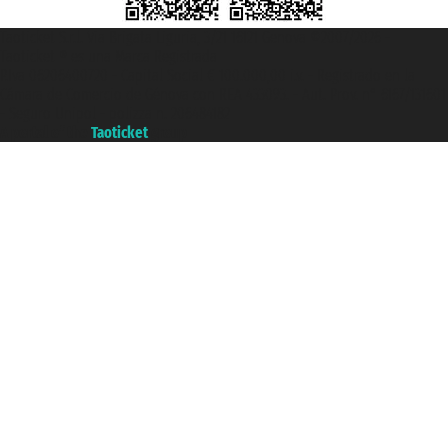
Taoticket S.r.l. Via Brigata Liguria, 3/21 16121 Genova ©2007/2026 -
Taoticket ® es una Marca Registrada
P.Iva 06206400720 - Capital Social € 100.000,00 i.v. - Registrado en la
Cámara de Comercio de Génova con REA 433093. - Aut. Prov. n° 6167/131601
- Seguro Unipol - polizza n. 206484182
A portal of the
Taoticket
group