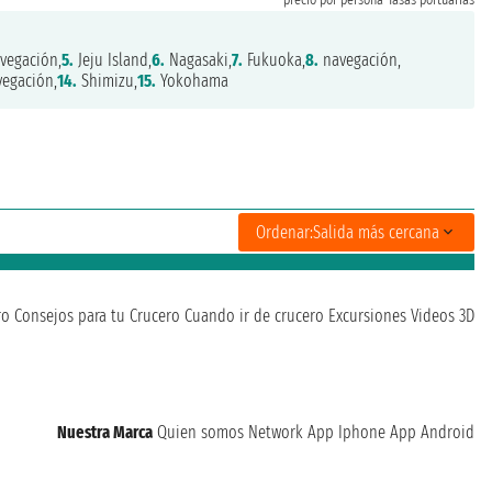
precio por persona
Tasas portuarias
vegación,
5.
Jeju Island,
6.
Nagasaki,
7.
Fukuoka,
8.
navegación,
egación,
14.
Shimizu,
15.
Yokohama
Ordenar:
Salida más cercana
ro
Consejos para tu Crucero
Cuando ir de crucero
Excursiones
Videos 3D
Nuestra Marca
Quien somos
Network
App Iphone
App Android