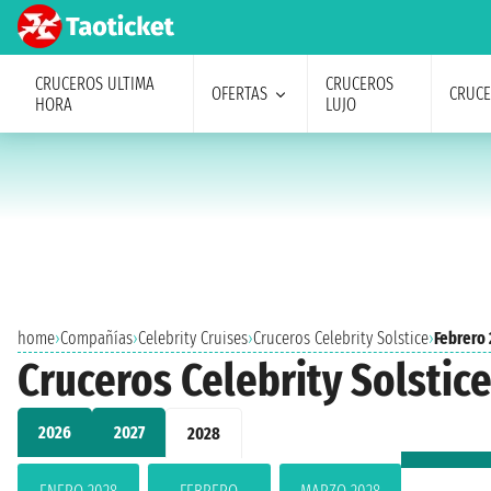
CRUCEROS ULTIMA
CRUCEROS
OFERTAS
CRUC
HORA
LUJO
home
›
Compañías
›
Celebrity Cruises
›
Cruceros Celebrity Solstice
›
Febrero
Cruceros Celebrity Solstic
2026
2027
2028