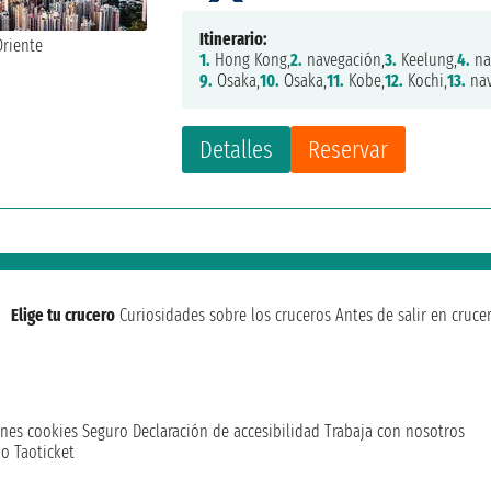
Itinerario:
1.
Hong Kong,
2.
navegación,
3.
Keelung,
4.
na
9.
Osaka,
10.
Osaka,
11.
Kobe,
12.
Kochi,
13.
nav
Detalles
Reservar
Elige tu crucero
Curiosidades sobre los cruceros
Antes de salir en cruce
nes cookies
Seguro
Declaración de accesibilidad
Trabaja con nosotros
o Taoticket