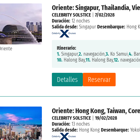
Oriente: Singapur, Thailandia, V
CELEBRITY SOLSTICE
|
7/02/2028
Duración:
12 noches
Salida desde:
Singapur
Desembarque:
Hong 
Itinerario:
1.
Singapur,
2.
navegación,
3.
Ko Samui,
4.
Ban
10.
Halong Bay,
11.
Halong Bay,
12.
navegació
Detalles
Reservar
Oriente: Hong Kong, Taiwan, Core
CELEBRITY SOLSTICE
|
19/02/2028
Duración:
13 noches
Salida desde:
Hong Kong
Desembarque:
Yoko