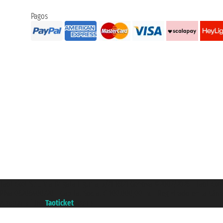
Pagos
Taoticket S.r.l. Via Brigata Liguria, 3/21 16121 Genova ©2007/2026 - Taotick
P.Iva 06206400720 - Capital Social € 100.000,00 i.v. - Registrado en la Cá
A portal of the
Taoticket
group