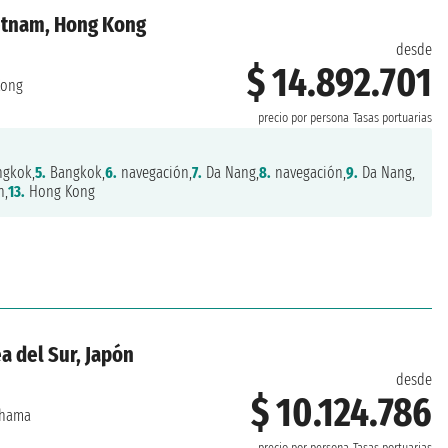
ietnam, Hong Kong
desde
$ 14.892.701
Kong
precio por persona
Tasas portuarias
gkok,
5.
Bangkok,
6.
navegación,
7.
Da Nang,
8.
navegación,
9.
Da Nang,
n,
13.
Hong Kong
a del Sur, Japón
desde
$ 10.124.786
hama