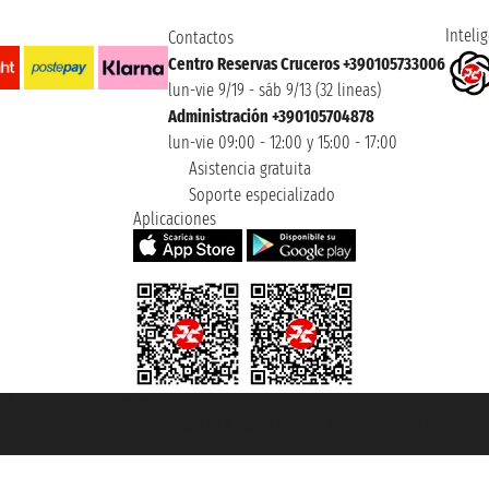
Intelig
Contactos
Centro Reservas Cruceros +390105733006
lun-vie 9/19 - sáb 9/13 (32 lineas)
Administración +390105704878
lun-vie 09:00 - 12:00 y 15:00 - 17:00
Asistencia gratuita
Soporte especializado
Aplicaciones
et ® es una Marca Registrada
mara de Comercio de Génova con REA 433093. - Aut. Prov. n° 6167/131601 - Se