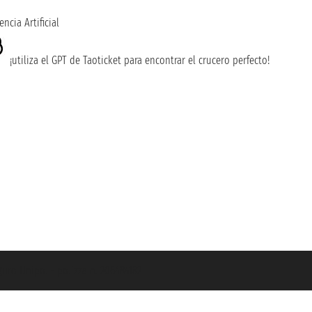
encia Artificial
¡utiliza el GPT de Taoticket para encontrar el crucero perfecto!
guro Unipol - polizza n. 206484182