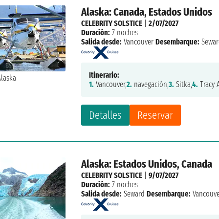
Alaska: Canada, Estados Unidos
CELEBRITY SOLSTICE
|
2/07/2027
Duración:
7 noches
Salida desde:
Vancouver
Desembarque:
Sewar
Itinerario:
1.
Vancouver,
2.
navegación,
3.
Sitka,
4.
Tracy 
Detalles
Reservar
Alaska: Estados Unidos, Canada
CELEBRITY SOLSTICE
|
9/07/2027
Duración:
7 noches
Salida desde:
Seward
Desembarque:
Vancouv