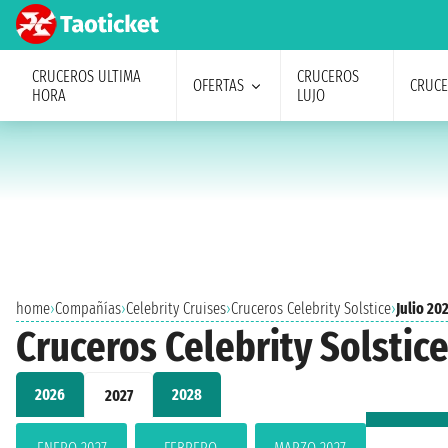
CRUCEROS ULTIMA
CRUCEROS
OFERTAS
CRUC
HORA
LUJO
home
›
Compañías
›
Celebrity Cruises
›
Cruceros Celebrity Solstice
›
Julio 20
Cruceros Celebrity Solstice
2026
2028
2027