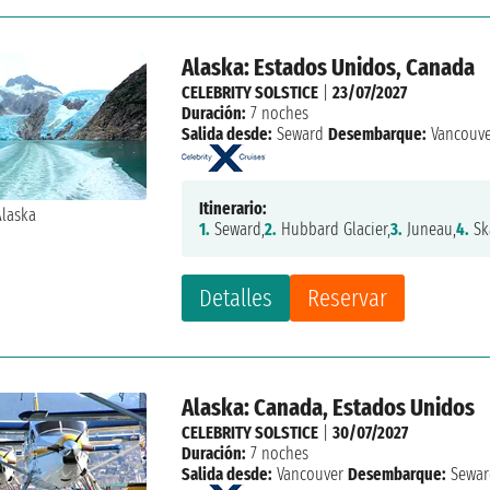
Alaska: Estados Unidos, Canada
CELEBRITY SOLSTICE
|
23/07/2027
Duración:
7 noches
Salida desde:
Seward
Desembarque:
Vancouv
Itinerario:
1.
Seward,
2.
Hubbard Glacier,
3.
Juneau,
4.
Sk
Detalles
Reservar
Alaska: Canada, Estados Unidos
CELEBRITY SOLSTICE
|
30/07/2027
Duración:
7 noches
Salida desde:
Vancouver
Desembarque:
Sewar