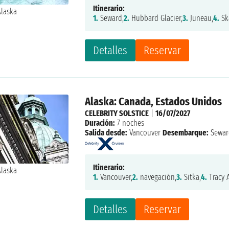
Itinerario:
1.
Seward,
2.
Hubbard Glacier,
3.
Juneau,
4.
Sk
Detalles
Reservar
Alaska: Canada, Estados Unidos
CELEBRITY SOLSTICE
|
16/07/2027
Duración:
7 noches
Salida desde:
Vancouver
Desembarque:
Sewar
Itinerario:
1.
Vancouver,
2.
navegación,
3.
Sitka,
4.
Tracy 
Detalles
Reservar