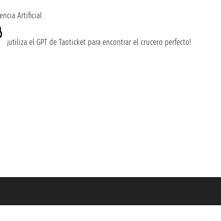
encia Artificial
¡utiliza el GPT de Taoticket para encontrar el crucero perfecto!
guro Unipol - polizza n. 206484182