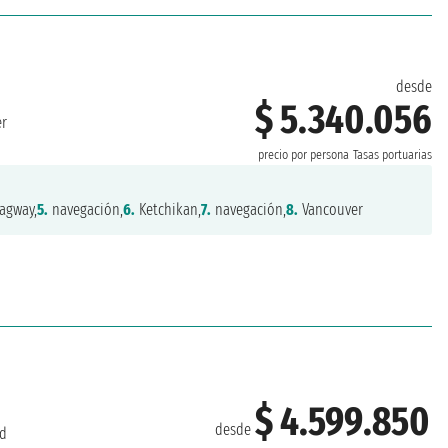
desde
$ 5.340.056
er
precio por persona
Tasas portuarias
agway,
5.
navegación,
6.
Ketchikan,
7.
navegación,
8.
Vancouver
$ 4.599.850
desde
d