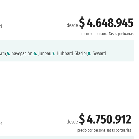
$ 4.648.945
desde
d
precio por persona
Tasas portuarias
Arm,
5.
navegación,
6.
Juneau,
7.
Hubbard Glacier,
8.
Seward
$ 4.750.912
desde
er
precio por persona
Tasas portuarias