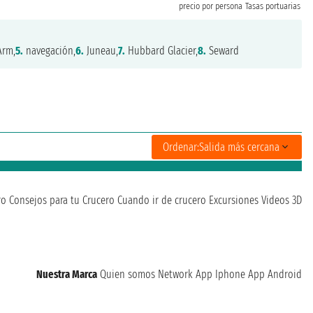
precio por persona
Tasas portuarias
Arm,
5.
navegación,
6.
Juneau,
7.
Hubbard Glacier,
8.
Seward
Ordenar:
Salida más cercana
ro
Consejos para tu Crucero
Cuando ir de crucero
Excursiones
Videos 3D
Nuestra Marca
Quien somos
Network
App Iphone
App Android