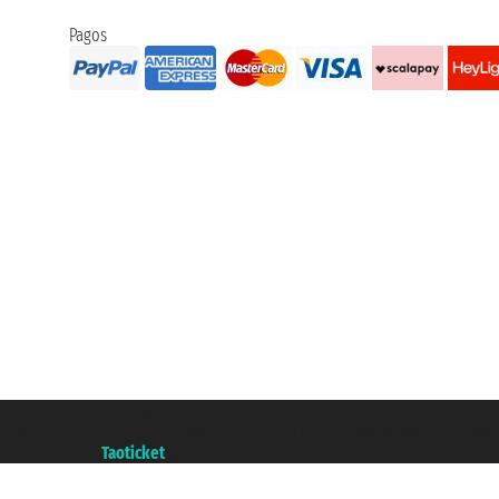
Pagos
Taoticket S.r.l. Via Brigata Liguria, 3/21 16121 Genova ©2007/2026 - Taotick
P.Iva 06206400720 - Capital Social € 100.000,00 i.v. - Registrado en la Cá
A portal of the
Taoticket
group