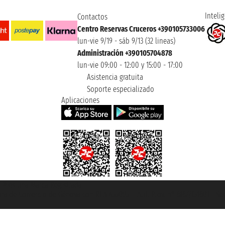
Intelig
Contactos
Centro Reservas Cruceros +390105733006
lun-vie 9/19 - sáb 9/13 (32 lineas)
Administración +390105704878
lun-vie 09:00 - 12:00 y 15:00 - 17:00
Asistencia gratuita
Soporte especializado
Aplicaciones
et ® es una Marca Registrada
mara de Comercio de Génova con REA 433093. - Aut. Prov. n° 6167/131601 - Se