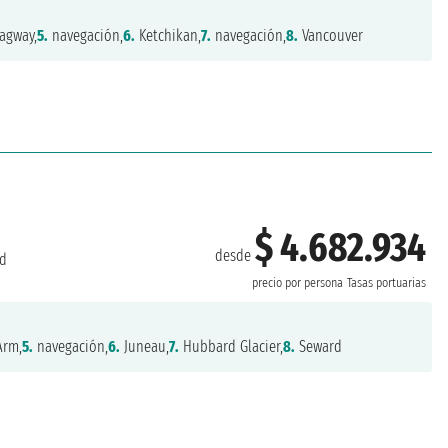
agway,
5.
navegación,
6.
Ketchikan,
7.
navegación,
8.
Vancouver
$ 4.682.934
desde
d
precio por persona
Tasas portuarias
Arm,
5.
navegación,
6.
Juneau,
7.
Hubbard Glacier,
8.
Seward