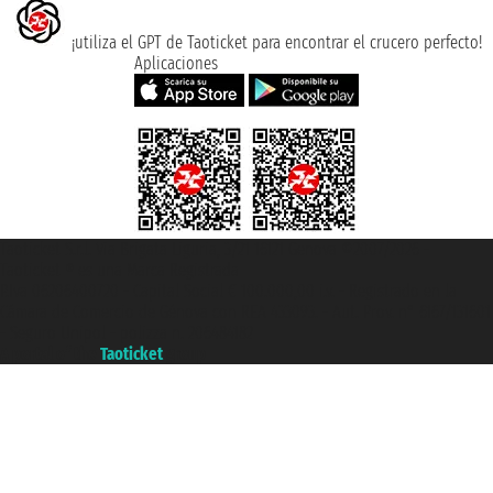
¡utiliza el GPT de Taoticket para encontrar el crucero perfecto!
Aplicaciones
Taoticket S.r.l. Via Brigata Liguria, 3/21 16121 Genova ©2007/2026 -
Taoticket ® es una Marca Registrada
P.Iva 06206400720 - Capital Social € 100.000,00 i.v. - Registrado en la
Cámara de Comercio de Génova con REA 433093. - Aut. Prov. n° 6167/131601
- Seguro Unipol - polizza n. 206484182
A portal of the
Taoticket
group