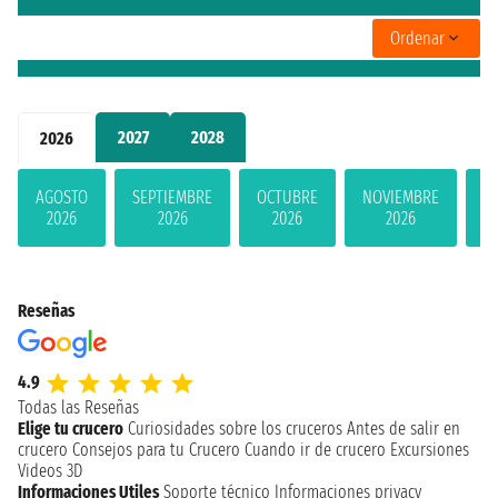
Ordenar
2027
2028
2026
AGOSTO
SEPTIEMBRE
OCTUBRE
NOVIEMBRE
D
2026
2026
2026
2026
Reseñas
4.9
Todas las Reseñas
Elige tu crucero
Curiosidades sobre los cruceros
Antes de salir en
crucero
Consejos para tu Crucero
Cuando ir de crucero
Excursiones
Videos 3D
Informaciones Utiles
Soporte técnico
Informaciones privacy