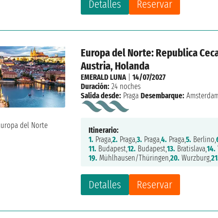
Detalles
Reservar
Europa del Norte: Republica Ceca
Austria, Holanda
EMERALD LUNA
|
14/07/2027
Duración:
24 noches
Salida desde:
Praga
Desembarque:
Amsterda
Itinerario:
1.
Praga,
2.
Praga,
3.
Praga,
4.
Praga,
5.
Berlino,
11.
Budapest,
12.
Budapest,
13.
Bratislava,
14.
19.
Mühlhausen/Thüringen,
20.
Wurzburg,
21
Detalles
Reservar