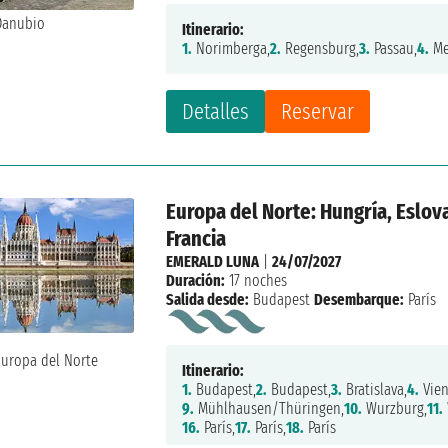
Itinerario:
1.
Norimberga,
2.
Regensburg,
3.
Passau,
4.
Me
Detalles
Reservar
Europa del Norte: Hungría, Eslov
Francia
EMERALD LUNA
|
24/07/2027
Duración:
17 noches
Salida desde:
Budapest
Desembarque:
París
Itinerario:
1.
Budapest,
2.
Budapest,
3.
Bratislava,
4.
Vien
9.
Mühlhausen/Thüringen,
10.
Wurzburg,
11.
16.
París,
17.
París,
18.
París