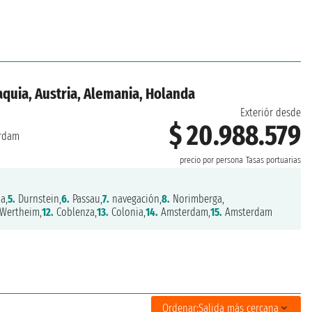
aquia, Austria, Alemania, Holanda
Exteriór desde
$ 20.988.579
rdam
precio por persona
Tasas portuarias
a,
5.
Durnstein,
6.
Passau,
7.
navegación,
8.
Norimberga,
Wertheim,
12.
Coblenza,
13.
Colonia,
14.
Amsterdam,
15.
Amsterdam
Ordenar:
Salida más cercana