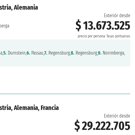
stria, Alemania
Exteriór desde
$ 13.673.525
berga
precio por persona
Tasas portuarias
a,
5.
Durnstein,
6.
Passau,
7.
Regensburg,
8.
Regensburg,
9.
Norimberga,
tria, Alemania, Francia
Exteriór desde
$ 29.222.705