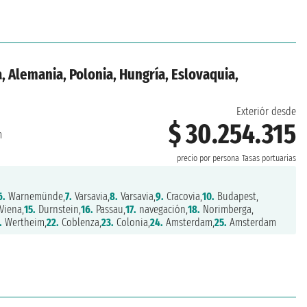
, Alemania, Polonia, Hungría, Eslovaquia,
Exteriór desde
$ 30.254.315
m
precio por persona
Tasas portuarias
6.
Warnemünde,
7.
Varsavia,
8.
Varsavia,
9.
Cracovia,
10.
Budapest,
Viena,
15.
Durnstein,
16.
Passau,
17.
navegación,
18.
Norimberga,
.
Wertheim,
22.
Coblenza,
23.
Colonia,
24.
Amsterdam,
25.
Amsterdam