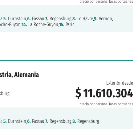
precio por persona
Tasas portuarias
a,
5.
Durnstein,
6.
Passau,
7.
Regensburg,
8.
Le Havre,
9.
Vernon,
oche-Guyon,
14.
La Roche-Guyon,
15.
París
stria, Alemania
Exteriór desde
$ 11.610.304
sburg
precio por persona
Tasas portuarias
a,
5.
Durnstein,
6.
Passau,
7.
Regensburg,
8.
Regensburg