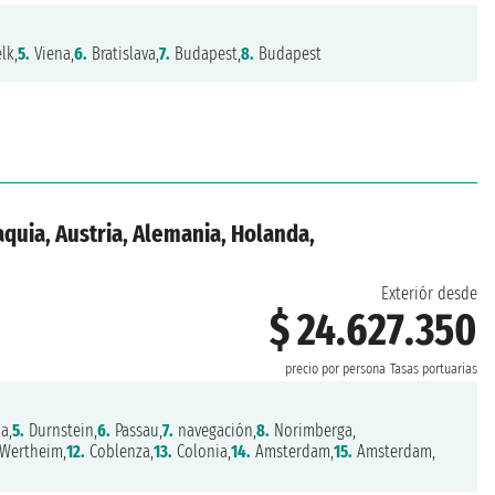
lk,
5.
Viena,
6.
Bratislava,
7.
Budapest,
8.
Budapest
aquia, Austria, Alemania, Holanda,
Exteriór desde
$ 24.627.350
precio por persona
Tasas portuarias
a,
5.
Durnstein,
6.
Passau,
7.
navegación,
8.
Norimberga,
Wertheim,
12.
Coblenza,
13.
Colonia,
14.
Amsterdam,
15.
Amsterdam,