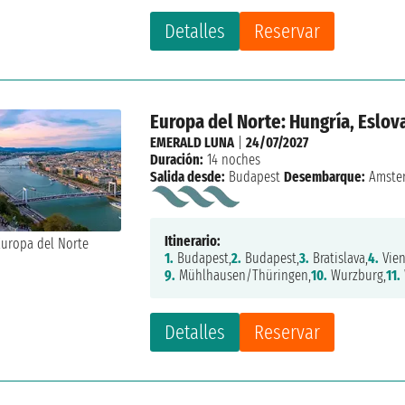
Detalles
Reservar
Europa del Norte: Hungría, Eslov
EMERALD LUNA
|
24/07/2027
Duración:
14 noches
Salida desde:
Budapest
Desembarque:
Amste
Itinerario:
1.
Budapest,
2.
Budapest,
3.
Bratislava,
4.
Vien
9.
Mühlhausen/Thüringen,
10.
Wurzburg,
11.
Detalles
Reservar