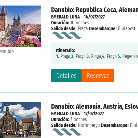
Danubio: Republica Ceca, Alemani
EMERALD LUNA
|
14/07/2027
Duración:
10 noches
Salida desde:
Praga
Desembarque:
Budapest
Itinerario:
1.
Praga,
2.
Praga,
3.
Praga,
4.
Praga,
5.
Regensb
Detalles
Reservar
Danubio: Alemania, Austria, Eslo
EMERALD LUNA
|
17/07/2027
Duración:
7 noches
Salida desde:
Norimberga
Desembarque:
Bud