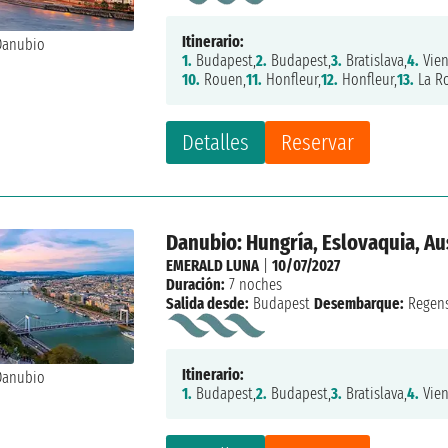
Itinerario:
1.
Budapest,
2.
Budapest,
3.
Bratislava,
4.
Vien
10.
Rouen,
11.
Honfleur,
12.
Honfleur,
13.
La R
Detalles
Reservar
Danubio: Hungría, Eslovaquia, Au
EMERALD LUNA
|
10/07/2027
Duración:
7 noches
Salida desde:
Budapest
Desembarque:
Regen
Itinerario:
1.
Budapest,
2.
Budapest,
3.
Bratislava,
4.
Vien